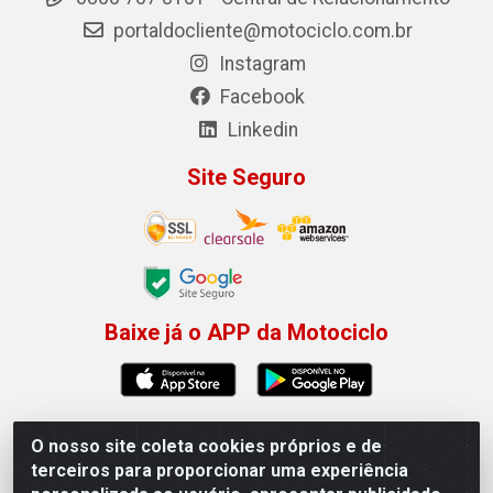
portaldocliente@motociclo.com.br
Instagram
Facebook
Linkedin
Site Seguro
Baixe já o APP da Motociclo
O nosso site coleta cookies próprios e de
Motociclo - Rua Francisco Sousa dos Santos, 731 -
terceiros para proporcionar uma experiência
Jardim Limoeiro, Serra/ES - CEP 29.164-153 - CNPJ