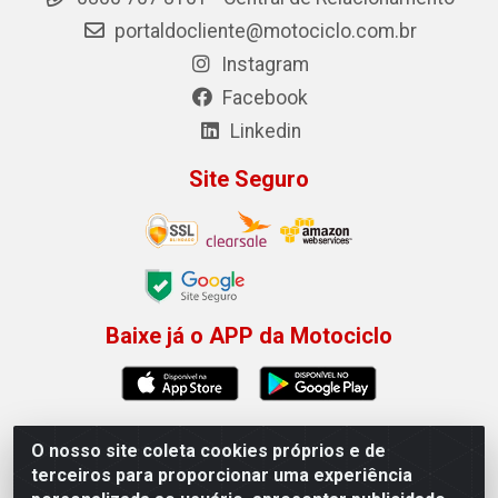
portaldocliente@motociclo.com.br
Instagram
Facebook
Linkedin
Site Seguro
Baixe já o APP da Motociclo
O nosso site coleta cookies próprios e de
Motociclo - Rua Francisco Sousa dos Santos, 731 -
terceiros para proporcionar uma experiência
Jardim Limoeiro, Serra/ES - CEP 29.164-153 - CNPJ