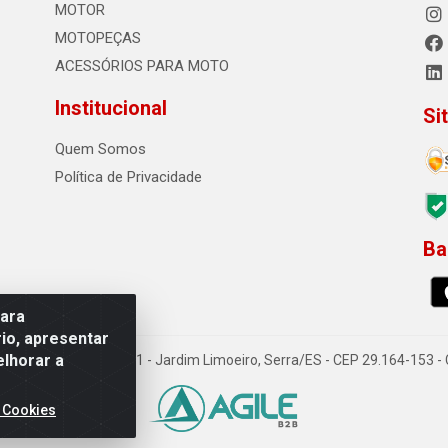
MOTOR
MOTOPEÇAS
ACESSÓRIOS PARA MOTO
Institucional
Si
Quem Somos
Política de Privacidade
Ba
0
para
io, apresentar
elhorar a
o Sousa dos Santos, 731 - Jardim Limoeiro, Serra/ES - CEP 29.164-153 
 Cookies