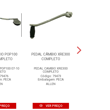
IO POP100
PEDAL CÂMBIO XRE300
PEDAL CÂMBIO Y
OMPLETO
COMPLETO
BORRAC
POP100 07-10
PEDAL CAMBIO XRE300
PEDAL CAMBIO 
ETO
COMPLETO
C/BORRAC
 79476
Código: 79473
Código: 59
m: PECA
Embalagem: PECA
Embalagem: 
EN
ALLEN
ALLEN
PREÇO
VER PREÇO
VER PR