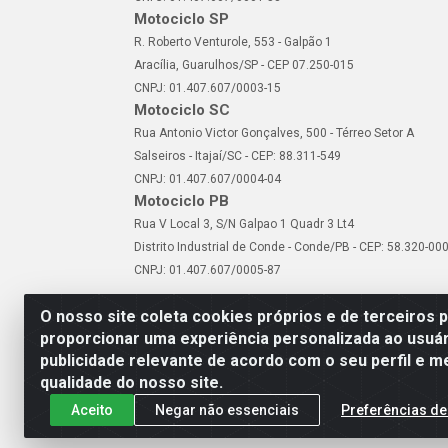
Motociclo SP
R. Roberto Venturole, 553 - Galpão 1
Aracília, Guarulhos/SP - CEP 07.250-015
CNPJ: 01.407.607/0003-15
Motociclo SC
Rua Antonio Victor Gonçalves, 500 - Térreo Setor A
Salseiros - Itajaí/SC - CEP: 88.311-549
CNPJ: 01.407.607/0004-04
Motociclo PB
Rua V Local 3, S/N Galpao 1 Quadr 3 Lt4
Distrito Industrial de Conde - Conde/PB - CEP: 58.320-00
CNPJ: 01.407.607/0005-87
O nosso site coleta cookies próprios e de terceiros 
proporcionar uma experiência personalizada ao usuár
publicidade relevante de acordo com o seu perfil e m
Motociclo - Rua Francisc
qualidade do nosso site.
Aceito
Negar não essenciais
Preferências de