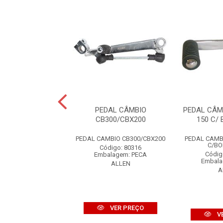
ÂMBIO YBR125 C/
PEDAL CÂMBIO
PEDAL CÂM
ORRACHA
CB300/CBX200
150 C/
 CAMBIO YBR125
PEDAL CAMBIO CB300/CBX200
PEDAL CAMBI
/BORRACHA
C/B
Código: 80316
digo: 859271
Códig
Embalagem: PECA
alagem: PECA
Embala
ALLEN
ALLEN
A
VER PREÇO
VER PREÇO
V