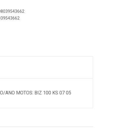
908039543662
8039543662
/ANO MOTOS: BIZ 100 KS 07 05