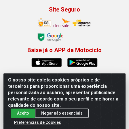
Site Seguro
Baixe já o APP da Motociclo
O nosso site coleta cookies próprios e de
Motociclo - Rua Francisco Sousa dos Santos, 731 -
terceiros para proporcionar uma experiência
Jardim Limoeiro, Serra/ES - CEP 29.164-153 - CNPJ
personalizada ao usuário, apresentar publicidade
01.407.607/0001-53
relevante de acordo com o seu perfil e melhorar a
×
Permitir que a Motociclo envie notificações com
qualidade do nosso site.
novidades e ofertas exclusivas.
Aceito
Negar não essenciais
Powered by SendPulse
Preferências de Cookies
Permitir
Não permitir