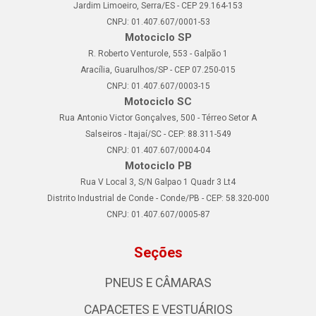
Jardim Limoeiro, Serra/ES - CEP 29.164-153
CNPJ: 01.407.607/0001-53
Motociclo SP
R. Roberto Venturole, 553 - Galpão 1
Aracília, Guarulhos/SP - CEP 07.250-015
CNPJ: 01.407.607/0003-15
Motociclo SC
Rua Antonio Victor Gonçalves, 500 - Térreo Setor A
Salseiros - Itajaí/SC - CEP: 88.311-549
CNPJ: 01.407.607/0004-04
Motociclo PB
Rua V Local 3, S/N Galpao 1 Quadr 3 Lt4
Distrito Industrial de Conde - Conde/PB - CEP: 58.320-000
CNPJ: 01.407.607/0005-87
Seções
PNEUS E CÂMARAS
CAPACETES E VESTUÁRIOS