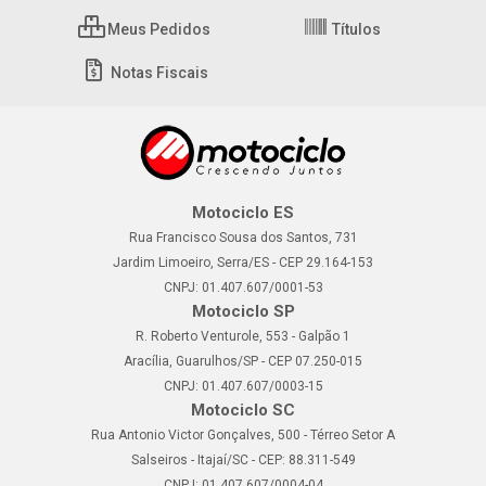
Meus Pedidos
Títulos
Notas Fiscais
Motociclo ES
Rua Francisco Sousa dos Santos, 731
Jardim Limoeiro, Serra/ES - CEP 29.164-153
CNPJ: 01.407.607/0001-53
Motociclo SP
R. Roberto Venturole, 553 - Galpão 1
Aracília, Guarulhos/SP - CEP 07.250-015
CNPJ: 01.407.607/0003-15
Motociclo SC
Rua Antonio Victor Gonçalves, 500 - Térreo Setor A
Salseiros - Itajaí/SC - CEP: 88.311-549
CNPJ: 01.407.607/0004-04