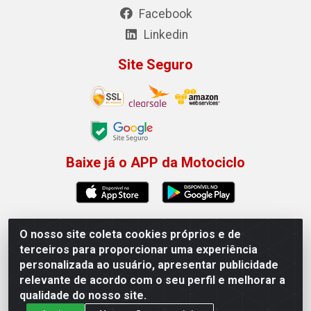
Facebook
Linkedin
Site Seguro
Baixe já o APP da Motociclo
O nosso site coleta cookies próprios e de
Motociclo - Rua Francisco Sousa dos Santos, 731 -
terceiros para proporcionar uma experiência
Jardim Limoeiro, Serra/ES - CEP 29.164-153 - CNPJ
personalizada ao usuário, apresentar publicidade
01.407.607/0001-53
relevante de acordo com o seu perfil e melhorar a
×
Permitir que a Motociclo envie notificações com
qualidade do nosso site.
novidades e ofertas exclusivas.