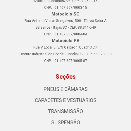
Aracília, Guarulhos/SP - CEP 07.250-015
CNPJ: 01.407.607/0003-15
Motociclo SC
Rua Antonio Victor Gonçalves, 500 - Térreo Setor A
Salseiros - Itajaí/SC - CEP: 88.311-549
CNPJ: 01.407.607/0004-04
Motociclo PB
Rua V Local 3, S/N Galpao 1 Quadr 3 Lt4
Distrito Industrial de Conde - Conde/PB - CEP: 58.320-000
CNPJ: 01.407.607/0005-87
Seções
PNEUS E CÂMARAS
CAPACETES E VESTUÁRIOS
TRANSMISSÃO
SUSPENSÃO