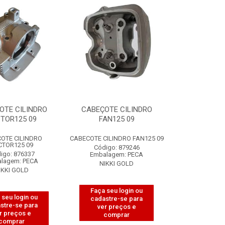
OTE CILINDRO
CABEÇOTE CILINDRO
TOR125 09
FAN125 09
OTE CILINDRO
CABECOTE CILINDRO FAN125 09
CTOR125 09
Código: 879246
igo: 876337
Embalagem: PECA
lagem: PECA
NIKKI GOLD
IKKI GOLD
Faça seu login ou
 seu login ou
cadastre-se para
stre-se para
ver preços e
r preços e
comprar
comprar