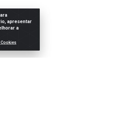
para
io, apresentar
elhorar a
 Cookies