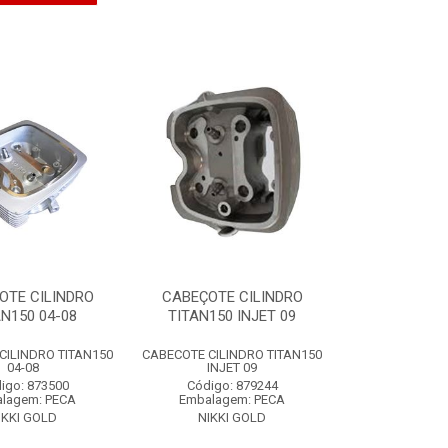
OTE CILINDRO
CABEÇOTE CILINDRO
AN150 04-08
TITAN150 INJET 09
CILINDRO TITAN150
CABECOTE CILINDRO TITAN150
04-08
INJET 09
igo: 873500
Código: 879244
lagem: PECA
Embalagem: PECA
IKKI GOLD
NIKKI GOLD