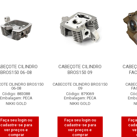
BEÇOTE CILINDRO
CABEÇOTE CILINDRO
CABEÇ
BROS150 06-08
BROS150 09
FAC
OTE CILINDRO BROS150
CABECOTE CILINDRO BROS150
CABEC
06-08
09
FA
Código: 883088
Código: 879069
Cód
Embalagem: PECA
Embalagem: PECA
Emba
NIKKI GOLD
NIKKI GOLD
N
Faça seu login ou
Faça seu login ou
Faça
cadastre-se para
cadastre-se para
cada
ver preços e
ver preços e
ve
comprar
comprar