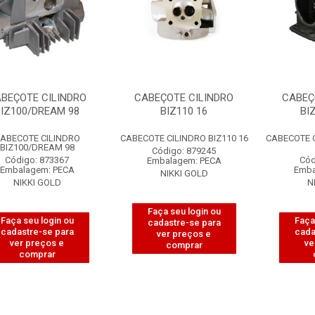
BEÇOTE CILINDRO
CABEÇOTE CILINDRO
CABEÇ
BIZ100/DREAM 98
BIZ110 16
BI
ABECOTE CILINDRO
CABECOTE CILINDRO BIZ110 16
CABECOTE C
BIZ100/DREAM 98
Código: 879245
Código: 873367
Cód
Embalagem: PECA
Embalagem: PECA
Emba
NIKKI GOLD
NIKKI GOLD
N
Faça seu login ou
Faça seu login ou
Faça
cadastre-se para
cadastre-se para
cada
ver preços e
ver preços e
ve
comprar
comprar