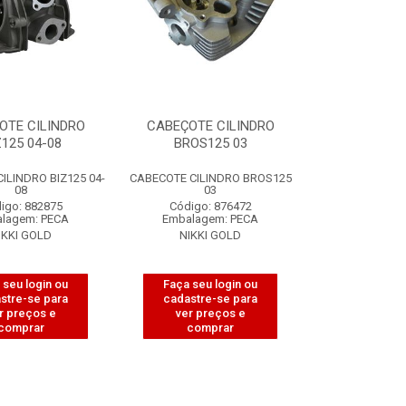
OTE CILINDRO
CABEÇOTE CILINDRO
Z125 04-08
BROS125 03
ILINDRO BIZ125 04-
CABECOTE CILINDRO BROS125
08
03
igo: 882875
Código: 876472
lagem: PECA
Embalagem: PECA
IKKI GOLD
NIKKI GOLD
 seu login ou
Faça seu login ou
stre-se para
cadastre-se para
r preços e
ver preços e
comprar
comprar