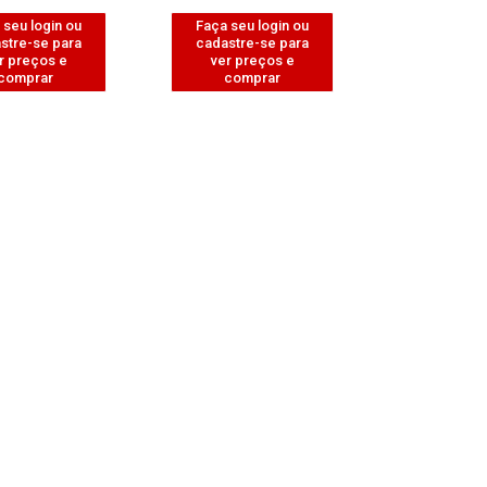
 seu login ou
Faça seu login ou
stre-se para
cadastre-se para
r preços e
ver preços e
comprar
comprar