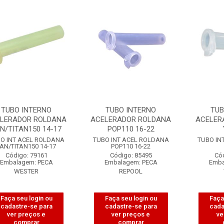
TUBO INTERNO
TUBO INTERNO
TUB
LERADOR ROLDANA
ACELERADOR ROLDANA
ACELER
N/TITAN150 14-17
POP110 16-22
O INT ACEL ROLDANA
TUBO INT ACEL ROLDANA
TUBO IN
AN/TITAN150 14-17
POP110 16-22
Código: 79161
Código: 85495
Có
Embalagem: PECA
Embalagem: PECA
Emba
WESTER
REPOOL
Faça seu login ou
Faça seu login ou
Faça
cadastre-se para
cadastre-se para
cada
ver preços e
ver preços e
ve
comprar
comprar