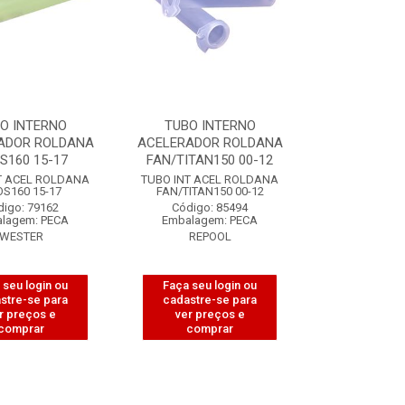
O INTERNO
TUBO INTERNO
ADOR ROLDANA
ACELERADOR ROLDANA
S160 15-17
FAN/TITAN150 00-12
T ACEL ROLDANA
TUBO INT ACEL ROLDANA
S160 15-17
FAN/TITAN150 00-12
digo: 79162
Código: 85494
lagem: PECA
Embalagem: PECA
WESTER
REPOOL
 seu login ou
Faça seu login ou
stre-se para
cadastre-se para
r preços e
ver preços e
comprar
comprar