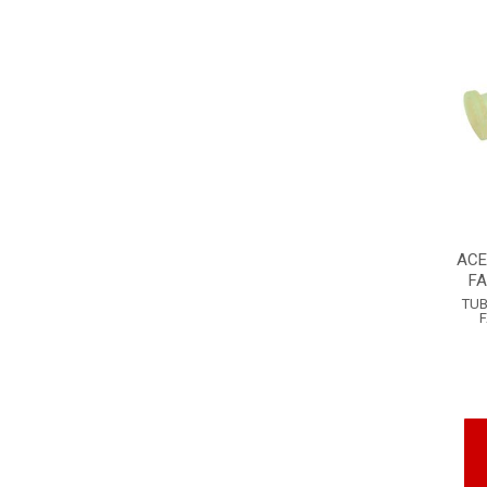
ACE
FA
TUB
F