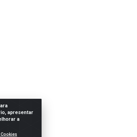
para
io, apresentar
elhorar a
 Cookies