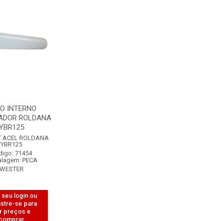
O INTERNO
ADOR ROLDANA
YBR125
T ACEL ROLDANA
YBR125
digo: 71454
lagem: PECA
WESTER
 seu login ou
stre-se para
r preços e
comprar