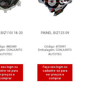
 BIZ110I 18-20
PAINEL BIZ125 09
igo: 883389
Código: 870997
gem: CONJUNTO
Embalagem: CONJUNTO
AUTOTEC
AUTOTEC
 seu login ou
Faça seu login ou
stre-se para
cadastre-se para
r preços e
ver preços e
comprar
comprar