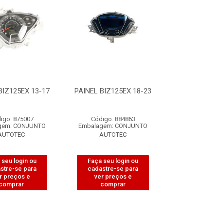
BIZ125EX 13-17
PAINEL BIZ125EX 18-23
igo: 875007
Código: 884863
gem: CONJUNTO
Embalagem: CONJUNTO
AUTOTEC
AUTOTEC
 seu login ou
Faça seu login ou
stre-se para
cadastre-se para
r preços e
ver preços e
comprar
comprar