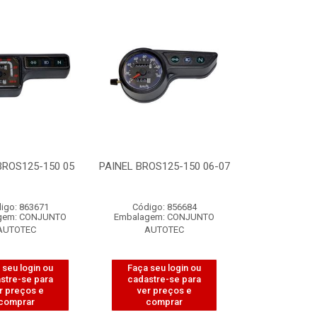
BROS125-150 05
PAINEL BROS125-150 06-07
igo: 863671
Código: 856684
gem: CONJUNTO
Embalagem: CONJUNTO
AUTOTEC
AUTOTEC
 seu login ou
Faça seu login ou
stre-se para
cadastre-se para
r preços e
ver preços e
comprar
comprar