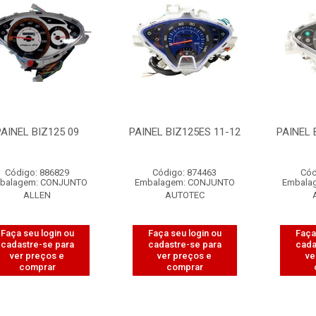
PAINEL BIZ125 09
PAINEL BIZ125ES 11-12
PAINEL 
Código: 886829
Código: 874463
Cód
balagem: CONJUNTO
Embalagem: CONJUNTO
Embala
ALLEN
AUTOTEC
Faça seu login ou
Faça seu login ou
Faça
cadastre-se para
cadastre-se para
cada
ver preços e
ver preços e
ve
comprar
comprar