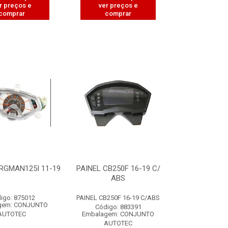
r preços e
ver preços e
comprar
comprar
RGMAN125I 11-19
PAINEL CB250F 16-19 C/
ABS
igo: 875012
PAINEL CB250F 16-19 C/ABS
gem: CONJUNTO
Código: 883391
AUTOTEC
Embalagem: CONJUNTO
AUTOTEC