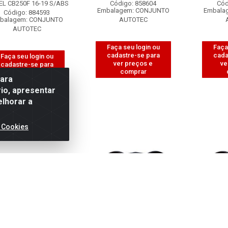
EL CB250F 16-19 S/ABS
Código: 858604
Cód
Embalagem: CONJUNTO
Embala
Código: 884593
balagem: CONJUNTO
AUTOTEC
AUTOTEC
Faça seu login ou
Faça
cadastre-se para
cada
Faça seu login ou
ver preços e
ve
cadastre-se para
comprar
ver preços e
para
comprar
io, apresentar
elhorar a
 Cookies