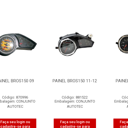
AINEL BROS150 09
PAINEL BROS150 11-12
PAINE
Código: 870996
Código: 881522
Cód
balagem: CONJUNTO
Embalagem: CONJUNTO
Embala
AUTOTEC
AUTOTEC
Faça seu login ou
Faça seu login ou
Faça
cadastre-se para
cadastre-se para
cada