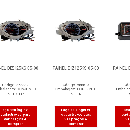
NEL BIZ125KS 05-08
PAINEL BIZ125KS 05-08
PAINEL 
Código: 858332
Código: 886813
Cód
balagem: CONJUNTO
Embalagem: CONJUNTO
Embala
AUTOTEC
ALLEN
Faça seu login ou
Faça seu login ou
Faça
cadastre-se para
cadastre-se para
cada
ver preços e
ver preços e
ve
comprar
comprar