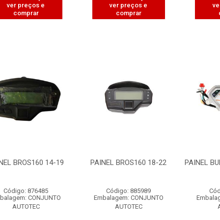
ver preços e
ver preços e
ve
comprar
comprar
NEL BROS160 14-19
PAINEL BROS160 18-22
PAINEL BU
Código: 876485
Código: 885989
Cód
balagem: CONJUNTO
Embalagem: CONJUNTO
Embala
AUTOTEC
AUTOTEC