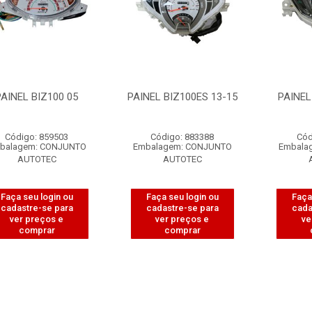
PAINEL BIZ100 05
PAINEL BIZ100ES 13-15
PAINEL
Código: 859503
Código: 883388
Cód
balagem: CONJUNTO
Embalagem: CONJUNTO
Embala
AUTOTEC
AUTOTEC
Faça seu login ou
Faça seu login ou
Faça
cadastre-se para
cadastre-se para
cada
ver preços e
ver preços e
ve
comprar
comprar