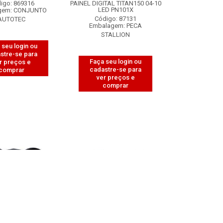
igo: 869316
PAINEL DIGITAL TITAN150 04-10
LED PN101X
gem: CONJUNTO
Código: 87131
AUTOTEC
Embalagem: PECA
STALLION
 seu login ou
stre-se para
Faça seu login ou
r preços e
cadastre-se para
comprar
ver preços e
comprar