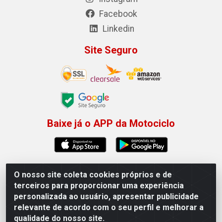
Facebook
Linkedin
Site Seguro
Baixe já o APP da Motociclo
O nosso site coleta cookies próprios e de
Motociclo - Rua Francisco Sousa dos Santos, 731 - Jardim
terceiros para proporcionar uma experiência
Limoeiro, Serra/ES - CEP 29.164-153 - CNPJ
personalizada ao usuário, apresentar publicidade
01.407.607/0001-53
relevante de acordo com o seu perfil e melhorar a
×
Permitir que a Motociclo envie notificações com
qualidade do nosso site.