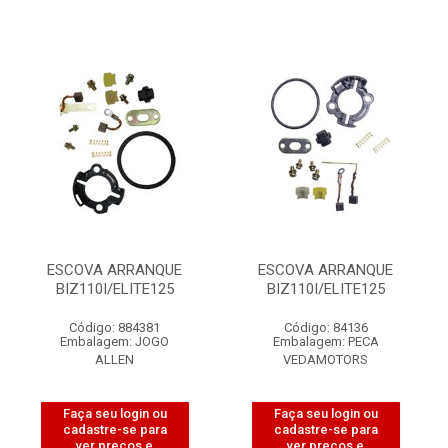
ESCOVA ARRANQUE
ESCOVA ARRANQUE
BIZ110I/ELITE125
BIZ110I/ELITE125
Código: 884381
Código: 84136
Embalagem: JOGO
Embalagem: PECA
ALLEN
VEDAMOTORS
Faça seu login ou
Faça seu login ou
cadastre-se para
cadastre-se para
ver preços e
ver preços e