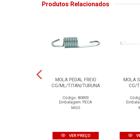
Produtos Relacionados
 PATIM FREIO
MOLA PEDAL FREIO
MOLA S
Z100/DREAM
CG/ML/TITAN/TURUNA
CG/T
digo: 80882
Código: 80893
Códig
alagem: PECA
Embalagem: PECA
Embala
MGO
MGO
VER PREÇO
VER PREÇO
V