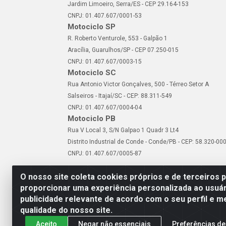
Jardim Limoeiro, Serra/ES - CEP 29.164-153
CNPJ: 01.407.607/0001-53
Motociclo SP
R. Roberto Venturole, 553 - Galpão 1
Aracília, Guarulhos/SP - CEP 07.250-015
CNPJ: 01.407.607/0003-15
Motociclo SC
Rua Antonio Victor Gonçalves, 500 - Térreo Setor A
Salseiros - Itajaí/SC - CEP: 88.311-549
CNPJ: 01.407.607/0004-04
Motociclo PB
Rua V Local 3, S/N Galpao 1 Quadr 3 Lt4
Distrito Industrial de Conde - Conde/PB - CEP: 58.320-00
CNPJ: 01.407.607/0005-87
O nosso site coleta cookies próprios e de terceiros 
proporcionar uma experiência personalizada ao usuár
publicidade relevante de acordo com o seu perfil e m
Motociclo - Rua Francisc
qualidade do nosso site.
Aceito
Negar não essenciais
Preferências de