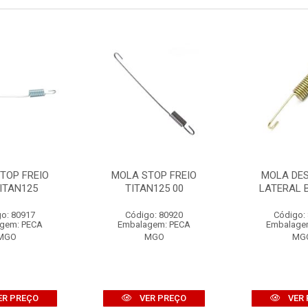
TOP FREIO
MOLA STOP FREIO
MOLA DE
ITAN125
TITAN125 00
LATERAL 
o: 80917
Código: 80920
Código:
gem: PECA
Embalagem: PECA
Embalage
MGO
MGO
MG
ER PREÇO
VER PREÇO
VER 