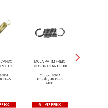
SCANSO
MOLA PATIM FREIO
MOLA PATIM 
BROS150
CBX250/TITAN125 00
RD/RDZ/RX
 80861
Código: 80974
Código: 80
m: PECA
Embalagem: PECA
Embalagem: 
O
MGO
MGO
PREÇO
VER PREÇO
VER PR