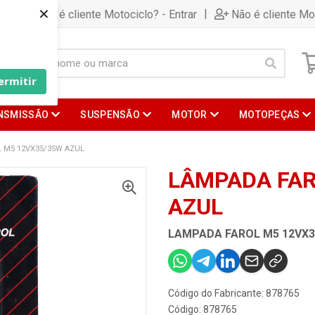
×
|
Já é cliente Motociclo? - Entrar
Não é cliente Mo
ermitir
NSMISSÃO
SUSPENSÃO
MOTOR
MOTOPEÇAS
 M5 12VX35/35W AZUL
LÂMPADA FAR
AZUL
LAMPADA FAROL M5 12VX3
Código do Fabricante: 878765
Código: 878765