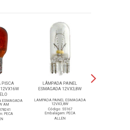
 PISCA
LÂMPADA PAINEL
LÂMPADA FAR
 12VX16W
ESMAGADA 12VX3,8W
12VX35/35W 
ELO
LAMPADA PAINEL ESMAGADA
LAMPADA FAR
A ESMAGADA
12VX3,8W
12VX35/35W 
W AM
Código: 55167
Código: 68
878241
Embalagem: PECA
Embalagem: 
m: PECA
ALLEN
ALLEN
EN