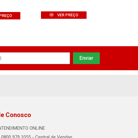
VER PREÇO
VER PR
PREÇO
le Conosco
ATENDIMENTO ONLINE
0800 979 1055 - Central de Vendas