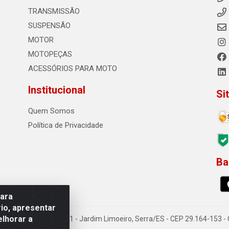
TRANSMISSÃO
SUSPENSÃO
MOTOR
MOTOPEÇAS
ACESSÓRIOS PARA MOTO
Institucional
Si
Quem Somos
Política de Privacidade
Ba
0
para
io, apresentar
elhorar a
o Sousa dos Santos, 731 - Jardim Limoeiro, Serra/ES - CEP 29.164-153 