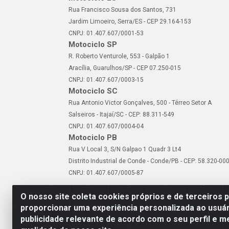
Rua Francisco Sousa dos Santos, 731
Jardim Limoeiro, Serra/ES - CEP 29.164-153
CNPJ: 01.407.607/0001-53
Motociclo SP
R. Roberto Venturole, 553 - Galpão 1
Aracília, Guarulhos/SP - CEP 07.250-015
CNPJ: 01.407.607/0003-15
Motociclo SC
Rua Antonio Victor Gonçalves, 500 - Térreo Setor A
Salseiros - Itajaí/SC - CEP: 88.311-549
CNPJ: 01.407.607/0004-04
Motociclo PB
Rua V Local 3, S/N Galpao 1 Quadr 3 Lt4
Distrito Industrial de Conde - Conde/PB - CEP: 58.320-00
CNPJ: 01.407.607/0005-87
O nosso site coleta cookies próprios e de terceiros 
proporcionar uma experiência personalizada ao usuár
publicidade relevante de acordo com o seu perfil e m
Motociclo - Rua Francisc