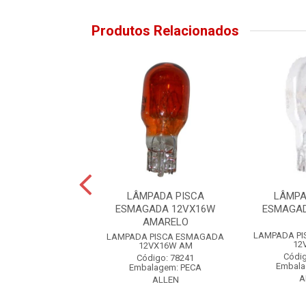
Produtos Relacionados
PADA PAINEL
LÂMPADA PISCA
LÂMPA
ADA 12VX3,4W
ESMAGADA 12VX16W
ESMAGA
AMARELO
PAINEL ESMAGADA
LAMPADA P
LAMPADA PISCA ESMAGADA
12VX3,4W
12
12VX16W AM
digo: 63922
Códig
Código: 78241
alagem: PECA
Embala
Embalagem: PECA
ALLEN
A
ALLEN