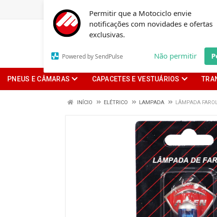
Permitir que a Motociclo envie
notificações com novidades e ofertas
exclusivas.
Não permitir
P
Powered by SendPulse
PNEUS E CÂMARAS
CAPACETES E VESTUÁRIOS
TRA
INÍCIO
ELÉTRICO
LAMPADA
LÂMPADA FAROL