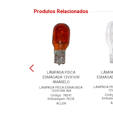
Produtos Relacionados
PADA PAINEL
LÂMPADA PISCA
LÂMPA
ADA 12VX3,4W
ESMAGADA 12VX16W
ESMAGA
AMARELO
PAINEL ESMAGADA
LAMPADA P
LAMPADA PISCA ESMAGADA
12VX3,4W
12
12VX16W AM
digo: 63922
Códig
Código: 78241
alagem: PECA
Embala
Embalagem: PECA
ALLEN
A
ALLEN