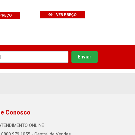
VER PREÇO
VER PR
PREÇO
le Conosco
ATENDIMENTO ONLINE
0800 979 1055 - Central de Vendas