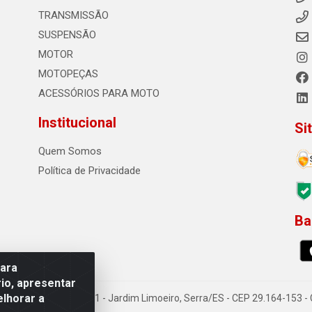
TRANSMISSÃO
SUSPENSÃO
MOTOR
MOTOPEÇAS
ACESSÓRIOS PARA MOTO
Institucional
Si
Quem Somos
Política de Privacidade
Ba
0
para
io, apresentar
elhorar a
o Sousa dos Santos, 731 - Jardim Limoeiro, Serra/ES - CEP 29.164-153 