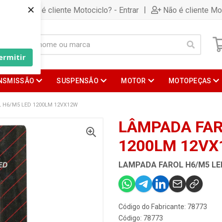
×
|
Já é cliente Motociclo? - Entrar
Não é cliente Mo
ermitir
NSMISSÃO
SUSPENSÃO
MOTOR
MOTOPEÇAS
 H6/M5 LED 1200LM 12VX12W
LÂMPADA FAR
1200LM 12V
LAMPADA FAROL H6/M5 LE
Código do Fabricante: 78773
Código: 78773