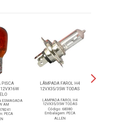
 PISCA
LÂMPADA FAROL H4
LÂMPADA PA
 12VX16W
12VX35/35W TODAS
ESMAGADA 12
ELO
LAMPADA FAROL H4
LAMPADA PAINEL
A ESMAGADA
12VX35/35W TODAS
12VX3,8
W AM
Código: 68380
Código: 55
878241
Embalagem: PECA
Embalagem: 
m: PECA
ALLEN
ALLEN
EN