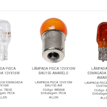
DA PISCA
LÂMPADA PISCA 12VX10W
LÂMPADA
DA 12VX16W
BAU15S AMARELO
ESMAGADA
AMAR
ISCA ESMAGADA
LAMPADA PISCA 12VX10W
LAMPADA PISC
VX16W
BAU15S AM
12VX16
o: 78242
Código: 880668
Código: 
gem: PECA
Embalagem: PECA
Embalage
LLEN
ALLEN
ALL