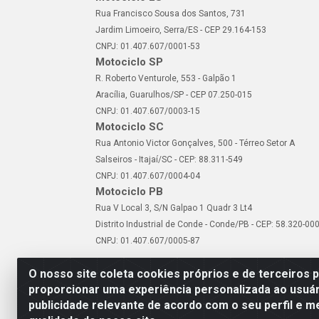
Rua Francisco Sousa dos Santos, 731
Jardim Limoeiro, Serra/ES - CEP 29.164-153
CNPJ: 01.407.607/0001-53
Motociclo SP
R. Roberto Venturole, 553 - Galpão 1
Aracília, Guarulhos/SP - CEP 07.250-015
CNPJ: 01.407.607/0003-15
Motociclo SC
Rua Antonio Victor Gonçalves, 500 - Térreo Setor A
Salseiros - Itajaí/SC - CEP: 88.311-549
CNPJ: 01.407.607/0004-04
Motociclo PB
Rua V Local 3, S/N Galpao 1 Quadr 3 Lt4
Distrito Industrial de Conde - Conde/PB - CEP: 58.320-00
CNPJ: 01.407.607/0005-87
O nosso site coleta cookies próprios e de terceiros 
proporcionar uma experiência personalizada ao usuár
publicidade relevante de acordo com o seu perfil e m
Motociclo - Rua Francisc