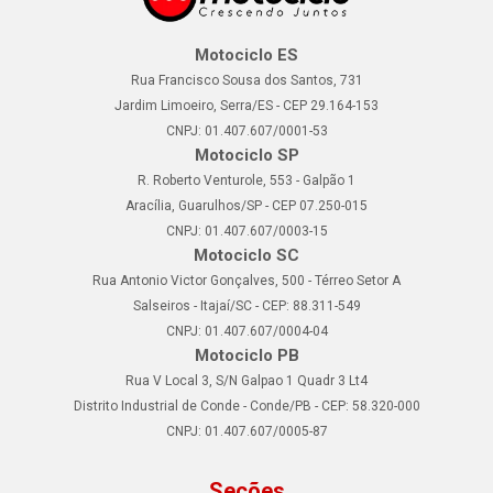
Motociclo ES
Rua Francisco Sousa dos Santos, 731
Jardim Limoeiro, Serra/ES - CEP 29.164-153
CNPJ: 01.407.607/0001-53
Motociclo SP
R. Roberto Venturole, 553 - Galpão 1
Aracília, Guarulhos/SP - CEP 07.250-015
CNPJ: 01.407.607/0003-15
Motociclo SC
Rua Antonio Victor Gonçalves, 500 - Térreo Setor A
Salseiros - Itajaí/SC - CEP: 88.311-549
CNPJ: 01.407.607/0004-04
Motociclo PB
Rua V Local 3, S/N Galpao 1 Quadr 3 Lt4
Distrito Industrial de Conde - Conde/PB - CEP: 58.320-000
CNPJ: 01.407.607/0005-87
Seções