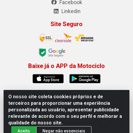
Facebook
Linkedin
Site Seguro
Baixe já o APP da Motociclo
O nosso site coleta cookies próprios e de
Motociclo - Rua Francisco Sousa dos Santos, 731 -
terceiros para proporcionar uma experiência
Jardim Limoeiro, Serra/ES - CEP 29.164-153 - CNPJ
personalizada ao usuário, apresentar publicidade
01.407.607/0001-53
relevante de acordo com o seu perfil e melhorar a
×
Permitir que a Motociclo envie notificações com
qualidade do nosso site.
novidades e ofertas exclusivas.
Aceito
Negar não essenciais