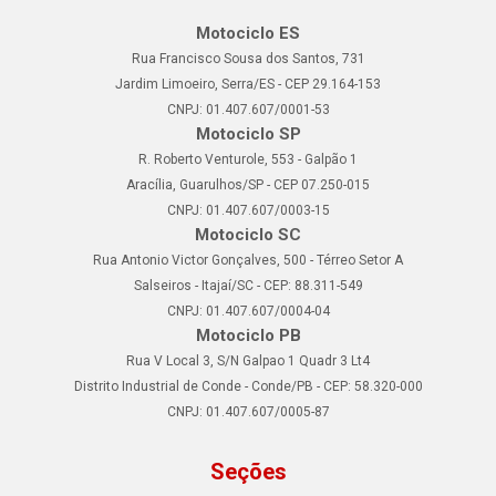
Motociclo ES
Rua Francisco Sousa dos Santos, 731
Jardim Limoeiro, Serra/ES - CEP 29.164-153
CNPJ: 01.407.607/0001-53
Motociclo SP
R. Roberto Venturole, 553 - Galpão 1
Aracília, Guarulhos/SP - CEP 07.250-015
CNPJ: 01.407.607/0003-15
Motociclo SC
Rua Antonio Victor Gonçalves, 500 - Térreo Setor A
Salseiros - Itajaí/SC - CEP: 88.311-549
CNPJ: 01.407.607/0004-04
Motociclo PB
Rua V Local 3, S/N Galpao 1 Quadr 3 Lt4
Distrito Industrial de Conde - Conde/PB - CEP: 58.320-000
CNPJ: 01.407.607/0005-87
Seções