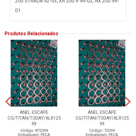
200 STRADA 92-03, XR 200 R 94-02, NX 200 94-
01
Produtos Relacionados
ANEL ESCAPE
ANEL ESCAPE
CG/TITAN/TODAY/XLR125
CG/TITAN/TODAY/XLR125
99
99
Código: 872094
Código: 72094
Embalagem: PECA
Embalagem: PECA