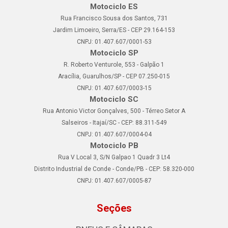
Motociclo ES
Rua Francisco Sousa dos Santos, 731
Jardim Limoeiro, Serra/ES - CEP 29.164-153
CNPJ: 01.407.607/0001-53
Motociclo SP
R. Roberto Venturole, 553 - Galpão 1
Aracília, Guarulhos/SP - CEP 07.250-015
CNPJ: 01.407.607/0003-15
Motociclo SC
Rua Antonio Victor Gonçalves, 500 - Térreo Setor A
Salseiros - Itajaí/SC - CEP: 88.311-549
CNPJ: 01.407.607/0004-04
Motociclo PB
Rua V Local 3, S/N Galpao 1 Quadr 3 Lt4
Distrito Industrial de Conde - Conde/PB - CEP: 58.320-000
CNPJ: 01.407.607/0005-87
Seções