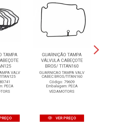
O TAMPA
GUARNIÇÃO TAMPA
GUARNIÇÃO 
CABEÇOTE
VÁLVULA CABEÇOTE
VÁLVULA CA
AN125
BROS/ TITAN160
CRF/TITAN
AMPA VALV
GUARNICAO TAMPA VALV
GUARNICAO TAM
TITAN125
CABEC BROS/TITAN160
CABEC CRF/TI
 83741
Código: 79609
Código: 87
m: PECA
Embalagem: PECA
Embalagem: 
OTORS
VEDAMOTORS
NIKKI
PREÇO
VER PREÇO
VER PR