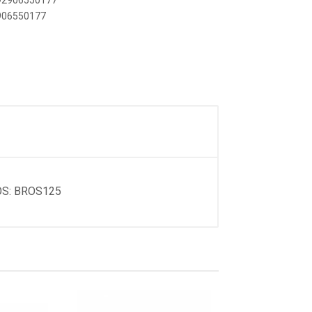
892906550177
2906550177
S: BROS125