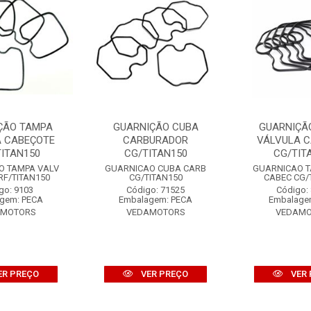
ÇÃO TAMPA
GUARNIÇÃO CUBA
GUARNIÇÃ
A CABEÇOTE
CARBURADOR
VÁLVULA 
TITAN150
CG/TITAN150
CG/TIT
O TAMPA VALV
GUARNICAO CUBA CARB
GUARNICAO T
RF/TITAN150
CG/TITAN150
CABEC CG/
go: 9103
Código: 71525
Código:
gem: PECA
Embalagem: PECA
Embalage
AMOTORS
VEDAMOTORS
VEDAM
ER PREÇO
VER PREÇO
VER 