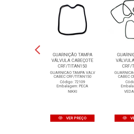
NIÇÃO TAMPA
GUARNIÇÃO TAMPA
GUARNI
ULA CABEÇOTE
VÁLVULA CABEÇOTE
VÁLVUL
BX/XR250
CRF/TITAN150
CRF/
CAO TAMPA VALV
GUARNICAO TAMPA VALV
GUARNICA
EC CBX/XR250
CABEC CRF/TITAN150
CABEC C
ódigo: 9102
Código: 72109
Códi
alagem: PECA
Embalagem: PECA
Embala
EDAMOTORS
NIKKI
VED
VER PREÇO
VER PREÇO
V