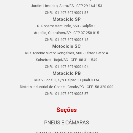
Jardim Limoeiro, Serra/ES - CEP 29.164-153
CNPJ: 01.407.607/0001-53
Motociclo SP
R. Roberto Venturole, 553 - Galpão 1
Aracília, Guarulhos/SP - CEP 07.250-015
CNPJ: 01.407.607/0003-15
Motociclo SC
Rua Antonio Victor Gonçalves, 500 - Térreo Setor A
Salseiros - Itajaí/SC - CEP: 88.311-549
CNPJ: 01.407.607/0004-04
Motociclo PB
Rua V Local 3, S/N Galpao 1 Quadr 3 Lt4
Distrito Industrial de Conde - Conde/PB - CEP: 58.320-000
CNPJ: 01.407.607/0005-87
Seções
PNEUS E CÂMARAS