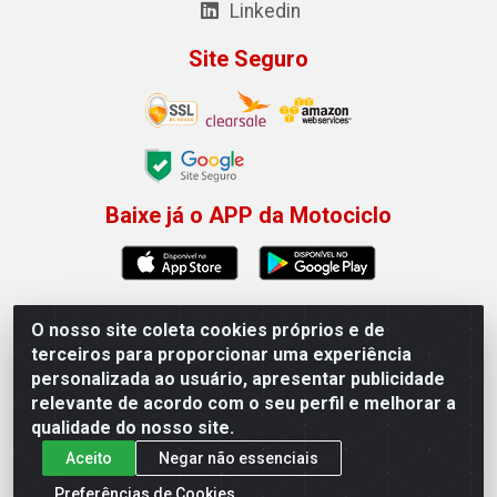
Linkedin
Site Seguro
Baixe já o APP da Motociclo
O nosso site coleta cookies próprios e de
Motociclo - Rua Francisco Sousa dos Santos, 731 -
terceiros para proporcionar uma experiência
Jardim Limoeiro, Serra/ES - CEP 29.164-153 - CNPJ
personalizada ao usuário, apresentar publicidade
01.407.607/0001-53
relevante de acordo com o seu perfil e melhorar a
×
Permitir que a Motociclo envie notificações com
qualidade do nosso site.
novidades e ofertas exclusivas.
Aceito
Negar não essenciais
Powered by SendPulse
Preferências de Cookies