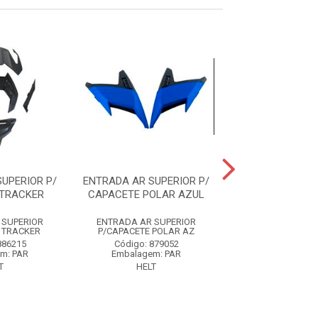
UPERIOR P/
ENTRADA AR SUPERIOR P/
ENTRADA AR SUP
TRACKER
CAPACETE POLAR AZUL
CAPACETE POL
 SUPERIOR
ENTRADA AR SUPERIOR
ENTRADA AR SU
 TRACKER
P/CAPACETE POLAR AZ
P/CAPACETE PO
886215
Código: 879052
Código: 79
m: PAR
Embalagem: PAR
Embalagem:
T
HELT
HELT