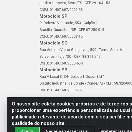
Jardim Limoeiro, Serra/ES - CEP 29.164-153
CNPJ: 01.407.607/0001-53
Motociclo SP
R. Roberto Venturole, 553 - Galpão 1
Aracília, Guarulhos/SP - CEP 07.250-015
CNPJ: 01.407.607/0003-15
Motociclo SC
Rua Antonio Victor Gonçalves, 500 - Térreo Setor A
Salseiros - Itajaí/SC - CEP: 88.311-549
CNPJ: 01.407.607/0004-04
Motociclo PB
Rua V Local 3, S/N Galpao 1 Quadr 3 Lt4
Distrito Industrial de Conde - Conde/PB - CEP: 58.320-00
CNPJ: 01.407.607/0005-87
O nosso site coleta cookies próprios e de terceiros 
proporcionar uma experiência personalizada ao usuár
publicidade relevante de acordo com o seu perfil e m
Motociclo - Rua Francisc
qualidade do nosso site.
Aceito
Negar não essenciais
Preferências de