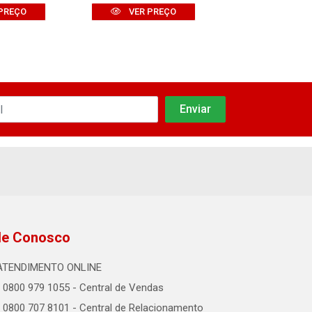
PREÇO
VER PREÇO
VER PR
le Conosco
ATENDIMENTO ONLINE
0800 979 1055 - Central de Vendas
0800 707 8101 - Central de Relacionamento