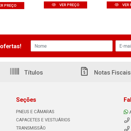
VER PREÇO
VER 
ER PREÇO
ofertas!
Títulos
Notas Fiscais
Seções
Fa
PNEUS E CÂMARAS
CAPACETES E VESTUÁRIOS
TRANSMISSÃO