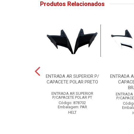
Produtos Relacionados
 DE AR SUPERIOR
ENTRADA AR SUPERIOR P/
ENTRADA A
CAPACETE POLAR PRETO
CAPACE
BR
digo: 884611
ENTRADA AR SUPERIOR
ENTRADA 
P/CAPACETE POLAR PT
alagem: PECA
P/CAPACE
Código: 878702
TWO
Códig
Embalagem: PAR
Embal
HELT
VER PREÇO