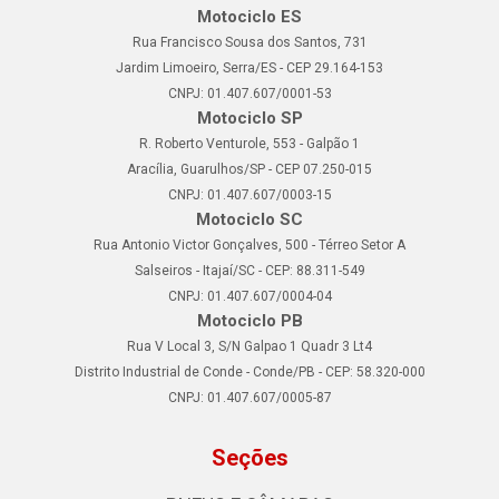
Motociclo ES
Rua Francisco Sousa dos Santos, 731
Jardim Limoeiro, Serra/ES - CEP 29.164-153
CNPJ: 01.407.607/0001-53
Motociclo SP
R. Roberto Venturole, 553 - Galpão 1
Aracília, Guarulhos/SP - CEP 07.250-015
CNPJ: 01.407.607/0003-15
Motociclo SC
Rua Antonio Victor Gonçalves, 500 - Térreo Setor A
Salseiros - Itajaí/SC - CEP: 88.311-549
CNPJ: 01.407.607/0004-04
Motociclo PB
Rua V Local 3, S/N Galpao 1 Quadr 3 Lt4
Distrito Industrial de Conde - Conde/PB - CEP: 58.320-000
CNPJ: 01.407.607/0005-87
Seções