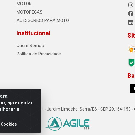
MOTOR
MOTOPEÇAS
ACESSÓRIOS PARA MOTO
Institucional
Si
Quem Somos
Política de Privacidade
Ba
0
para
io, apresentar
elhorar a
o Sousa dos Santos, 731 - Jardim Limoeiro, Serra/ES - CEP 29.164-153 
 Cookies