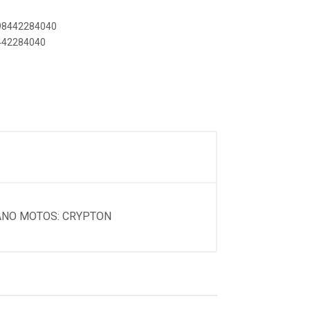
898442284040
8442284040
ANO MOTOS: CRYPTON