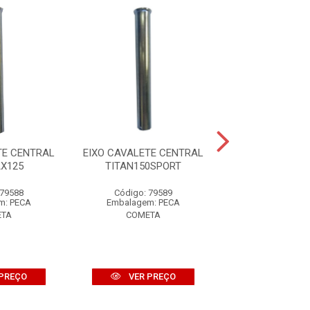
TE CENTRAL
EIXO CAVALETE CENTRAL
EIXO CAVALETE
AX125
TITAN150SPORT
TITAN125
 79588
Código: 79589
Código: 79
m: PECA
Embalagem: PECA
Embalagem: 
TA
COMETA
COMETA
PREÇO
VER PREÇO
VER PR