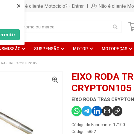
×
|
Já é cliente Motociclo? - Entrar
Não é cliente Mo
ermitir
NSMISSÃO
SUSPENSÃO
MOTOR
MOTOPEÇAS
 TRASEIRO CRYPTON105
EIXO RODA T
CRYPTON105
EIXO RODA TRAS CRYPTON
Código do Fabricante: 17100
Código: 5852