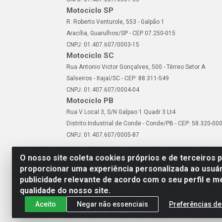
Motociclo SP
R. Roberto Venturole, 553 - Galpão 1
Aracília, Guarulhos/SP - CEP 07.250-015
CNPJ: 01.407.607/0003-15
Motociclo SC
Rua Antonio Victor Gonçalves, 500 - Térreo Setor A
Salseiros - Itajaí/SC - CEP: 88.311-549
CNPJ: 01.407.607/0004-04
Motociclo PB
Rua V Local 3, S/N Galpao 1 Quadr 3 Lt4
Distrito Industrial de Conde - Conde/PB - CEP: 58.320-00
CNPJ: 01.407.607/0005-87
O nosso site coleta cookies próprios e de terceiros 
proporcionar uma experiência personalizada ao usuár
publicidade relevante de acordo com o seu perfil e m
Motociclo - Rua Francisc
qualidade do nosso site.
Aceito
Negar não essenciais
Preferências de