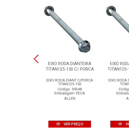
PEDAL CÂMBIO
EIXO RODA DIANTEIRA
EIXO ROD
TAN150 14
TITAN125-150 C/ PORCA
TITAN125-
L CAMBIO TITAN150
EIXO RODA DIANT C/PORCA
EIXO RODA 
14
TITAN125-150
TITA
digo: 59209
Código: 59348
Códig
alagem: PECA
Embalagem: PECA
Embala
ALLEN
ALLEN
A
VER PREÇO
VER PREÇO
V