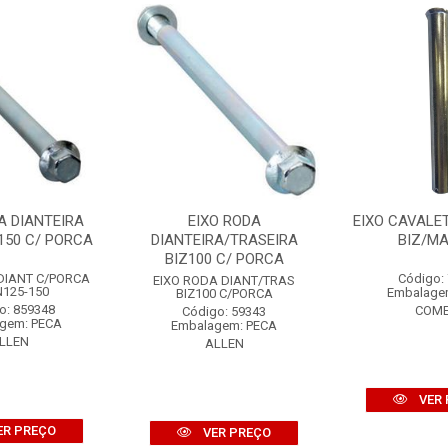
A DIANTEIRA
EIXO RODA
EIXO CAVALE
150 C/ PORCA
DIANTEIRA/TRASEIRA
BIZ/M
BIZ100 C/ PORCA
DIANT C/PORCA
Código:
EIXO RODA DIANT/TRAS
N125-150
Embalage
BIZ100 C/PORCA
o: 859348
COME
Código: 59343
gem: PECA
Embalagem: PECA
LLEN
ALLEN
VER 
ER PREÇO
VER PREÇO