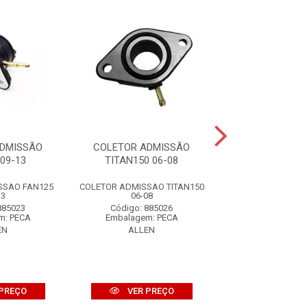
ADMISSÃO
COLETOR ADMISSÃO
COLETOR AD
09-13
TITAN150 06-08
FACTOR125
SSAO FAN125
COLETOR ADMISSAO TITAN150
COLETOR ADM
13
06-08
FACTOR125
885023
Código: 885026
Código: 88
m: PECA
Embalagem: PECA
Embalagem: 
EN
ALLEN
ALLEN
PREÇO
VER PREÇO
VER PR