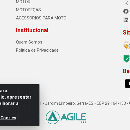
MOTOR
MOTOPEÇAS
ACESSÓRIOS PARA MOTO
Institucional
Si
Quem Somos
Política de Privacidade
Ba
0
para
io, apresentar
elhorar a
o Sousa dos Santos, 731 - Jardim Limoeiro, Serra/ES - CEP 29.164-153 
 Cookies