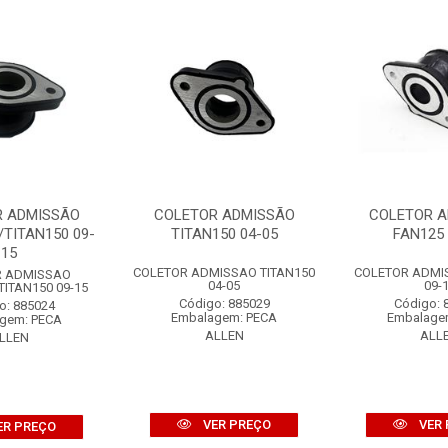
R ADMISSÃO
COLETOR ADMISSÃO
COLETOR 
/TITAN150 09-
TITAN150 04-05
FAN125 
15
COLETOR ADMISSAO TITAN150
COLETOR ADMI
R ADMISSAO
04-05
09-
ITAN150 09-15
Código: 885029
Código: 
o: 885024
Embalagem: PECA
Embalage
gem: PECA
ALLEN
ALL
LLEN
VER PREÇO
VER 
ER PREÇO