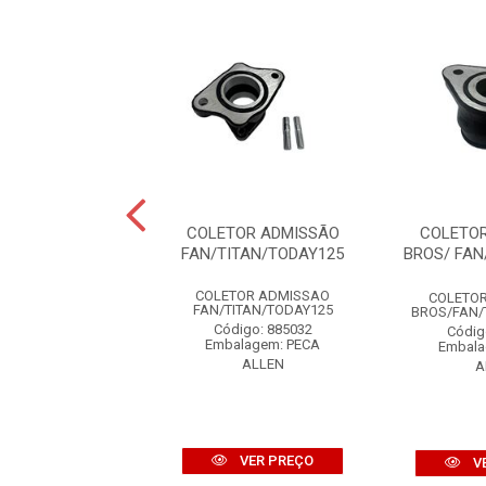
TOR ADMISSÃO
COLETOR ADMISSÃO
COLETO
TAN150MIX
FAN/TITAN/TODAY125
BROS/ FAN
TOR ADMISSAO
COLETOR ADMISSAO
COLETO
ITAN150MIX
FAN/TITAN/TODAY125
BROS/FAN/T
digo: 71659
Código: 885032
Códig
alagem: PECA
Embalagem: PECA
Embala
DEMTEC
ALLEN
A
VER PREÇO
VER PREÇO
V