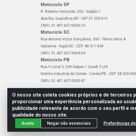
Motociclo SP
R. Roberto Venturole, 553 - Galpão 1
Aracília, Guarulhos/SP - CEP 07.250-015
CNPJ: 01.407.607/0003-15
Motociclo SC
Rua Antonio Victor Gonçalves, 500 - Térreo Setor A
Salseiros - Itajaí/SC - CEP: 88.311-549
CNPJ: 01.407.607/0004-04
Motociclo PB
Rua V Local 3, S/N Galpao 1 Quadr 3 Lt4
Distrito Industrial de Conde - Conde/PB - CEP: 58.320-00
CNPJ: 01.407.607/0005-87
O nosso site coleta cookies próprios e de terceiros 
proporcionar uma experiência personalizada ao usuár
publicidade relevante de acordo com o seu perfil e m
Motociclo - Rua Francisc
qualidade do nosso site.
Aceito
Negar não essenciais
Preferências de