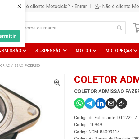
×
|
Já é cliente Motociclo? - Entrar
Não é cliente Mo
ermitir
NSMISSÃO
SUSPENSÃO
MOTOR
MOTOPEÇAS
OR ADMISSÃO FAZER250
COLETOR ADM
COLETOR ADMISSAO FAZE
Código do Fabricante: DT1229-7
Código: 10949
Código NCM: 84099115