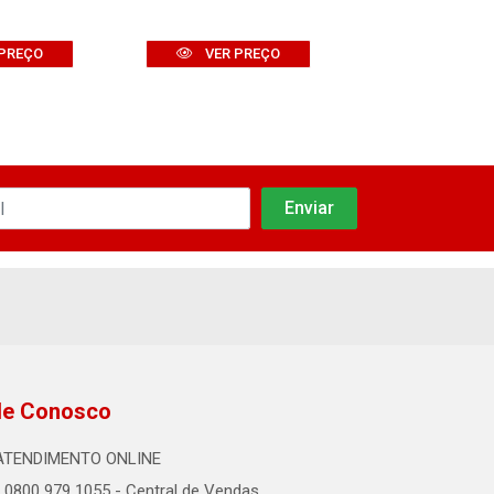
PREÇO
VER PREÇO
VER PR
le Conosco
ATENDIMENTO ONLINE
0800 979 1055 - Central de Vendas