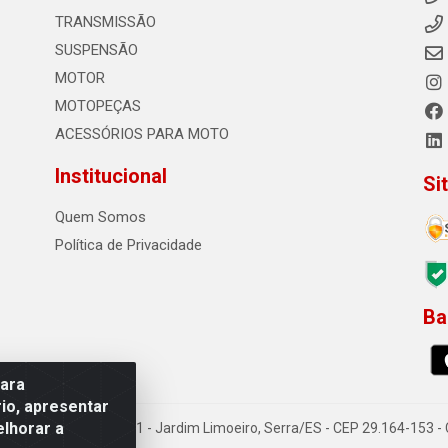
TRANSMISSÃO
SUSPENSÃO
MOTOR
MOTOPEÇAS
ACESSÓRIOS PARA MOTO
Institucional
Si
Quem Somos
Política de Privacidade
Ba
0
para
io, apresentar
elhorar a
o Sousa dos Santos, 731 - Jardim Limoeiro, Serra/ES - CEP 29.164-153 