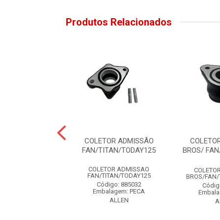
Produtos Relacionados
R ADMISSÃO S/
COLETOR ADMISSÃO
COLETO
TALIZADOR
FAN/TITAN/TODAY125
BROS/ FAN
UDER/YES125
COLETOR ADMISSAO
ADMISSAO S/CATAL
COLETO
FAN/TITAN/TODAY125
RUDER/YES125
BROS/FAN/T
Código: 885032
digo: 885043
Códig
Embalagem: PECA
alagem: PECA
Embala
ALLEN
ALLEN
A