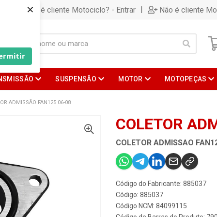
×
|
Já é cliente Motociclo? - Entrar
Não é cliente Mo
ermitir
NSMISSÃO
SUSPENSÃO
MOTOR
MOTOPEÇAS
OR ADMISSÃO FAN125 06-08
COLETOR ADM
COLETOR ADMISSAO FAN12
Código do Fabricante: 885037
Código: 885037
Código NCM: 84099115