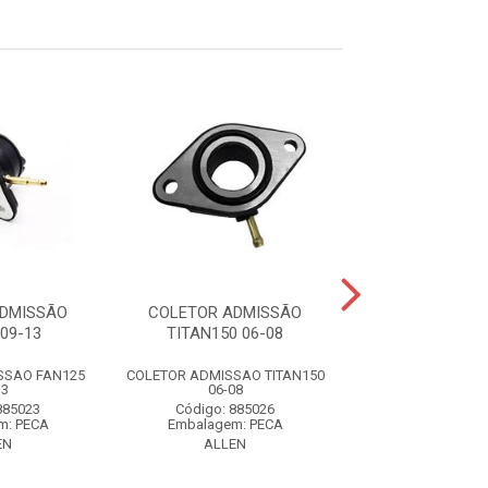
ADMISSÃO
COLETOR ADMISSÃO
COLETOR AD
09-13
TITAN150 06-08
FACTOR125
SSAO FAN125
COLETOR ADMISSAO TITAN150
COLETOR ADM
13
06-08
FACTOR125
885023
Código: 885026
Código: 88
m: PECA
Embalagem: PECA
Embalagem: 
EN
ALLEN
ALLEN