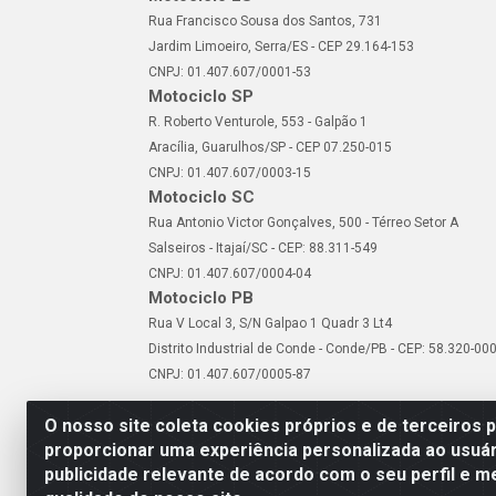
Rua Francisco Sousa dos Santos, 731
Jardim Limoeiro, Serra/ES - CEP 29.164-153
CNPJ: 01.407.607/0001-53
Motociclo SP
R. Roberto Venturole, 553 - Galpão 1
Aracília, Guarulhos/SP - CEP 07.250-015
CNPJ: 01.407.607/0003-15
Motociclo SC
Rua Antonio Victor Gonçalves, 500 - Térreo Setor A
Salseiros - Itajaí/SC - CEP: 88.311-549
CNPJ: 01.407.607/0004-04
Motociclo PB
Rua V Local 3, S/N Galpao 1 Quadr 3 Lt4
Distrito Industrial de Conde - Conde/PB - CEP: 58.320-00
CNPJ: 01.407.607/0005-87
O nosso site coleta cookies próprios e de terceiros 
proporcionar uma experiência personalizada ao usuár
publicidade relevante de acordo com o seu perfil e m
Motociclo - Rua Francisc