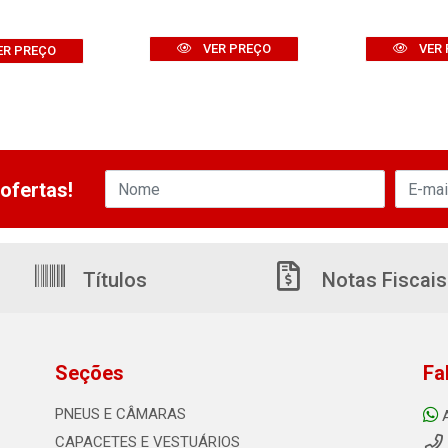
VER PREÇO
VER 
ER PREÇO
ofertas!
Títulos
Notas Fiscais
Seções
Fa
PNEUS E CÂMARAS
CAPACETES E VESTUÁRIOS