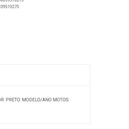
908039510275
8039510275
OR: PRETO. MODELO/ANO MOTOS: