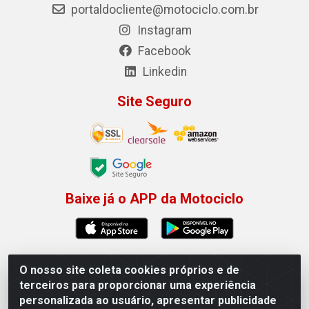
portaldocliente@motociclo.com.br
Instagram
Facebook
Linkedin
Site Seguro
Baixe já o APP da Motociclo
O nosso site coleta cookies próprios e de
Motociclo - Rua Francisco Sousa dos Santos, 731 -
terceiros para proporcionar uma experiência
Jardim Limoeiro, Serra/ES - CEP 29.164-153 - CNPJ
personalizada ao usuário, apresentar publicidade
01.407.607/0001-53