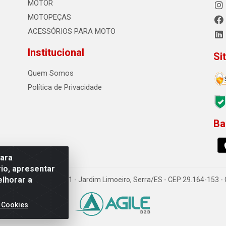
MOTOR
MOTOPEÇAS
ACESSÓRIOS PARA MOTO
Institucional
Si
Quem Somos
Política de Privacidade
Ba
0
para
io, apresentar
elhorar a
o Sousa dos Santos, 731 - Jardim Limoeiro, Serra/ES - CEP 29.164-153 
 Cookies