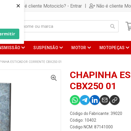
×
|
Já é cliente Motociclo? - Entrar
Não é cliente Mo
ermitir
NSMISSÃO
SUSPENSÃO
MOTOR
MOTOPEÇAS
PINHA ESTICADOR CORRENTE CBX250 01
CHAPINHA ES
CBX250 01
Código do Fabricante: 39020
Código: 10402
Código NCM: 87141000