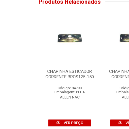
Produtos Relacionados
NHA ESTICADOR
CHAPINHA ESTICADOR
CHAPINH
NTE CBX200 89
CORRENTE BROS125-150
CORRENT
digo: 10403
Código: 84790
Códig
alagem: PECA
Embalagem: PECA
Embala
VALCLA
ALLEN NAC
ALL
VER PREÇO
VER PREÇO
V