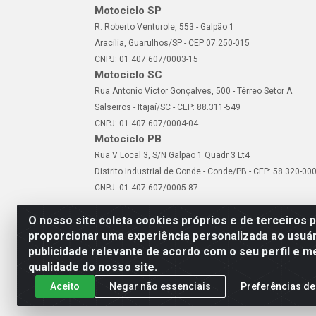
Motociclo SP
R. Roberto Venturole, 553 - Galpão 1
Aracília, Guarulhos/SP - CEP 07.250-015
CNPJ: 01.407.607/0003-15
Motociclo SC
Rua Antonio Victor Gonçalves, 500 - Térreo Setor A
Salseiros - Itajaí/SC - CEP: 88.311-549
CNPJ: 01.407.607/0004-04
Motociclo PB
Rua V Local 3, S/N Galpao 1 Quadr 3 Lt4
Distrito Industrial de Conde - Conde/PB - CEP: 58.320-00
CNPJ: 01.407.607/0005-87
O nosso site coleta cookies próprios e de terceiros 
proporcionar uma experiência personalizada ao usuár
publicidade relevante de acordo com o seu perfil e m
Motociclo - Rua Francisc
qualidade do nosso site.
Aceito
Negar não essenciais
Preferências de