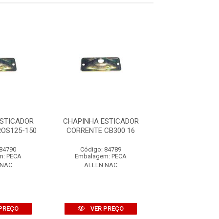
STICADOR
CHAPINHA ESTICADOR
CHAPINHA EST
OS125-150
CORRENTE CB300 16
CORRENTE CBX
 84790
Código: 84789
Código: 10
m: PECA
Embalagem: PECA
Embalagem: 
 NAC
ALLEN NAC
VALCLA
PREÇO
VER PREÇO
VER PR