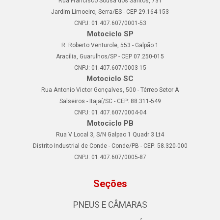
Rua Francisco Sousa dos Santos, 731
Jardim Limoeiro, Serra/ES - CEP 29.164-153
CNPJ: 01.407.607/0001-53
Motociclo SP
R. Roberto Venturole, 553 - Galpão 1
Aracília, Guarulhos/SP - CEP 07.250-015
CNPJ: 01.407.607/0003-15
Motociclo SC
Rua Antonio Victor Gonçalves, 500 - Térreo Setor A
Salseiros - Itajaí/SC - CEP: 88.311-549
CNPJ: 01.407.607/0004-04
Motociclo PB
Rua V Local 3, S/N Galpao 1 Quadr 3 Lt4
Distrito Industrial de Conde - Conde/PB - CEP: 58.320-000
CNPJ: 01.407.607/0005-87
Seções
PNEUS E CÂMARAS