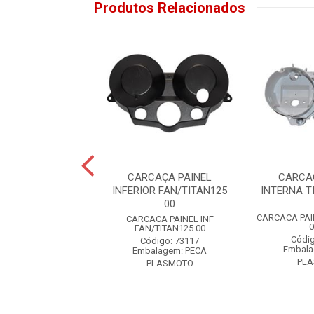
Produtos Relacionados
CAÇA PAINEL
CARCAÇA PAINEL
CARCA
IOR BIZ125 13
INFERIOR FAN/TITAN125
INTERNA T
00
PAINEL SUP BIZ125
CARCACA PAIN
CARCACA PAINEL INF
13
0
FAN/TITAN125 00
digo: 75415
Códig
Código: 73117
alagem: PECA
Embala
Embalagem: PECA
PLASMOTO
PL
PLASMOTO