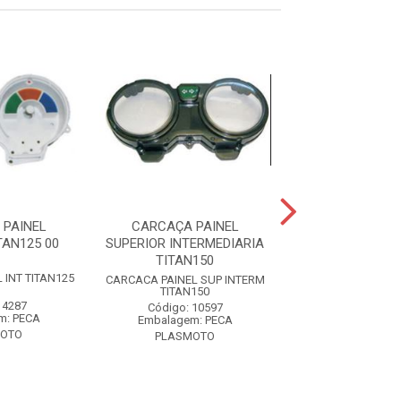
 PAINEL
CARCAÇA PAINEL
CARCAÇA PA
TAN125 00
SUPERIOR INTERMEDIARIA
SUPERIOR BIZ
TITAN150
 INT TITAN125
CARCACA PAINEL S
CARCACA PAINEL SUP INTERM
18
TITAN150
 4287
Código: 82
Código: 10597
m: PECA
Embalagem: 
Embalagem: PECA
MOTO
PLASMOT
PLASMOTO