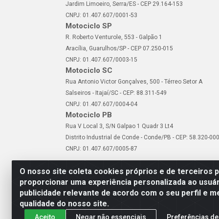
Jardim Limoeiro, Serra/ES - CEP 29.164-153
CNPJ: 01.407.607/0001-53
Motociclo SP
R. Roberto Venturole, 553 - Galpão 1
Aracília, Guarulhos/SP - CEP 07.250-015
CNPJ: 01.407.607/0003-15
Motociclo SC
Rua Antonio Victor Gonçalves, 500 - Térreo Setor A
Salseiros - Itajaí/SC - CEP: 88.311-549
CNPJ: 01.407.607/0004-04
Motociclo PB
Rua V Local 3, S/N Galpao 1 Quadr 3 Lt4
Distrito Industrial de Conde - Conde/PB - CEP: 58.320-00
CNPJ: 01.407.607/0005-87
O nosso site coleta cookies próprios e de terceiros 
proporcionar uma experiência personalizada ao usuár
publicidade relevante de acordo com o seu perfil e m
Motociclo - Rua Francisc
qualidade do nosso site.
Aceito
Negar não essenciais
Preferências de