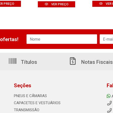
ER PREÇO
VER 
VER PREÇO
ofertas!
Títulos
Notas Fiscais
Seções
Fa
PNEUS E CÂMARAS
CAPACETES E VESTUÁRIOS
TRANSMISSÃO