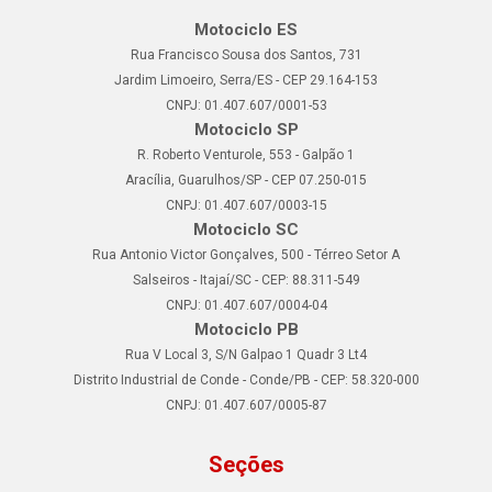
Motociclo ES
Rua Francisco Sousa dos Santos, 731
Jardim Limoeiro, Serra/ES - CEP 29.164-153
CNPJ: 01.407.607/0001-53
Motociclo SP
R. Roberto Venturole, 553 - Galpão 1
Aracília, Guarulhos/SP - CEP 07.250-015
CNPJ: 01.407.607/0003-15
Motociclo SC
Rua Antonio Victor Gonçalves, 500 - Térreo Setor A
Salseiros - Itajaí/SC - CEP: 88.311-549
CNPJ: 01.407.607/0004-04
Motociclo PB
Rua V Local 3, S/N Galpao 1 Quadr 3 Lt4
Distrito Industrial de Conde - Conde/PB - CEP: 58.320-000
CNPJ: 01.407.607/0005-87
Seções