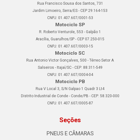
Rua Francisco Sousa dos Santos, 731
Jardim Limoeiro, Serra/ES - CEP 29.164-153
CNPJ: 01.407.607/0001-53
Motociclo SP
R. Roberto Venturole, 553 - Galpão 1
Aracília, Guarulhos/SP - CEP 07.250-015
CNPJ: 01.407.607/0003-15
Motociclo SC
Rua Antonio Victor Gonçalves, 500 - Térreo Setor A
Salseiros - Itajaí/SC - CEP: 88.311-549
CNPJ: 01.407.607/0004-04
Motociclo PB
Rua V Local 3, S/N Galpao 1 Quadr 3 Lt4
Distrito Industrial de Conde - Conde/PB - CEP: 58.320-000
CNPJ: 01.407.607/0005-87
Seções
PNEUS E CÂMARAS