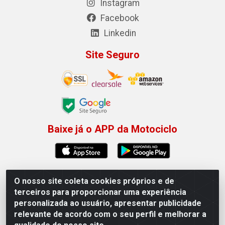
Instagram
Facebook
Linkedin
Site Seguro
Baixe já o APP da Motociclo
O nosso site coleta cookies próprios e de
Motociclo - Rua Francisco Sousa dos Santos, 731 - Jardim
terceiros para proporcionar uma experiência
Limoeiro, Serra/ES - CEP 29.164-153 - CNPJ
personalizada ao usuário, apresentar publicidade
01.407.607/0001-53
relevante de acordo com o seu perfil e melhorar a
×
Permitir que a Motociclo envie notificações com