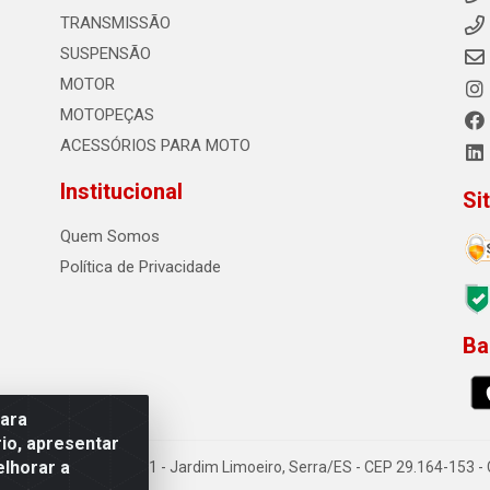
TRANSMISSÃO
SUSPENSÃO
MOTOR
MOTOPEÇAS
ACESSÓRIOS PARA MOTO
Institucional
Si
Quem Somos
Política de Privacidade
Ba
0
para
io, apresentar
elhorar a
o Sousa dos Santos, 731 - Jardim Limoeiro, Serra/ES - CEP 29.164-153 