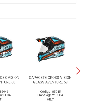
OSS VISION
CAPACETE CROSS VISION
CAPACETE CROS
NTURE 60
GLASS AVENTURE 58
GLASS LIGH
 85946
Código: 85945
Código: 85
m: PECA
Embalagem: PECA
Embalagem: 
T
HELT
HELT