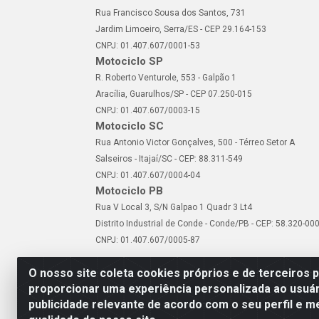
Rua Francisco Sousa dos Santos, 731
Jardim Limoeiro, Serra/ES - CEP 29.164-153
CNPJ: 01.407.607/0001-53
Motociclo SP
R. Roberto Venturole, 553 - Galpão 1
Aracília, Guarulhos/SP - CEP 07.250-015
CNPJ: 01.407.607/0003-15
Motociclo SC
Rua Antonio Victor Gonçalves, 500 - Térreo Setor A
Salseiros - Itajaí/SC - CEP: 88.311-549
CNPJ: 01.407.607/0004-04
Motociclo PB
Rua V Local 3, S/N Galpao 1 Quadr 3 Lt4
Distrito Industrial de Conde - Conde/PB - CEP: 58.320-00
CNPJ: 01.407.607/0005-87
O nosso site coleta cookies próprios e de terceiros 
proporcionar uma experiência personalizada ao usuár
publicidade relevante de acordo com o seu perfil e m
Motociclo - Rua Francisc