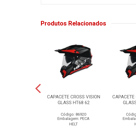
Produtos Relacionados
E CROSS VISION
CAPACETE CROSS VISION
CAPACETE 
 AVENTURE 60
GLASS HT68 62
GLASS
digo: 885946
Código: 86920
Códig
alagem: PECA
Embalagem: PECA
Embala
HELT
HELT