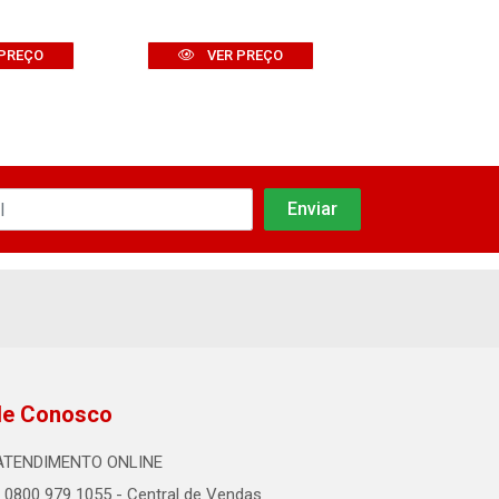
PREÇO
VER PREÇO
VER PR
le Conosco
ATENDIMENTO ONLINE
0800 979 1055 - Central de Vendas