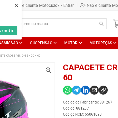
×
|
Já é cliente Motociclo? - Entrar
Não é cliente Mo
ermitir
NSMISSÃO
SUSPENSÃO
MOTOR
MOTOPEÇAS
ETE CROSS VISION SHOCK 60
CAPACETE CR
60
Código do Fabricante: 881267
Código: 881267
Código NCM: 65061090