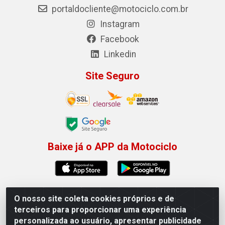
portaldocliente@motociclo.com.br
Instagram
Facebook
Linkedin
Site Seguro
Baixe já o APP da Motociclo
O nosso site coleta cookies próprios e de
Motociclo - Rua Francisco Sousa dos Santos, 731 -
terceiros para proporcionar uma experiência
Jardim Limoeiro, Serra/ES - CEP 29.164-153 - CNPJ
personalizada ao usuário, apresentar publicidade