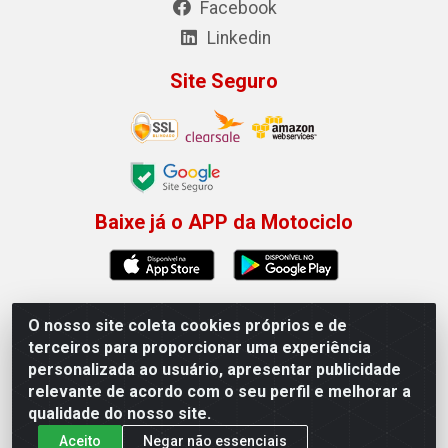
Facebook
Linkedin
Site Seguro
Baixe já o APP da Motociclo
O nosso site coleta cookies próprios e de
Motociclo - Rua Francisco Sousa dos Santos, 731 -
terceiros para proporcionar uma experiência
Jardim Limoeiro, Serra/ES - CEP 29.164-153 - CNPJ
personalizada ao usuário, apresentar publicidade
01.407.607/0001-53
relevante de acordo com o seu perfil e melhorar a
×
Permitir que a Motociclo envie notificações com
qualidade do nosso site.
novidades e ofertas exclusivas.
Aceito
Negar não essenciais