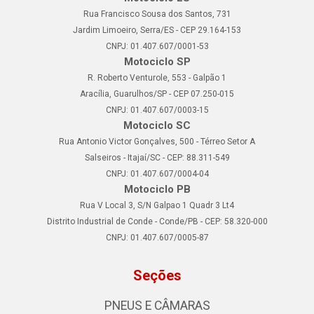
Rua Francisco Sousa dos Santos, 731
Jardim Limoeiro, Serra/ES - CEP 29.164-153
CNPJ: 01.407.607/0001-53
Motociclo SP
R. Roberto Venturole, 553 - Galpão 1
Aracília, Guarulhos/SP - CEP 07.250-015
CNPJ: 01.407.607/0003-15
Motociclo SC
Rua Antonio Victor Gonçalves, 500 - Térreo Setor A
Salseiros - Itajaí/SC - CEP: 88.311-549
CNPJ: 01.407.607/0004-04
Motociclo PB
Rua V Local 3, S/N Galpao 1 Quadr 3 Lt4
Distrito Industrial de Conde - Conde/PB - CEP: 58.320-000
CNPJ: 01.407.607/0005-87
Seções
PNEUS E CÂMARAS