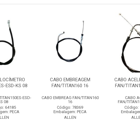
ELOCÍMETRO
CABO EMBREAGEM
CABO ACEL
ES-ESD-KS 08
FAN/TITAN160 16
FAN/TITAN1
TITAN150ES-ESD-
CABO EMBREAG FAN/TITAN160
CABO A
S 08
16
FAN/TITAN1
o: 64185
Código: 78369
Código:
gem: PECA
Embalagem: PECA
Embalage
LLEN
ALLEN
ALL