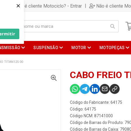
×
|
Já é cliente Motociclo? - Entrar
Não é cliente Mo
ermitir
NSMISSÃO
SUSPENSÃO
MOTOR
MOTOPEÇAS
IO TITAN125 00
CABO FREIO T
Código do Fabricante: 64175
Código: 64175
Código NCM: 87141000
Código de Barras do Produto: 7
Código de Barras da Caixa: 790