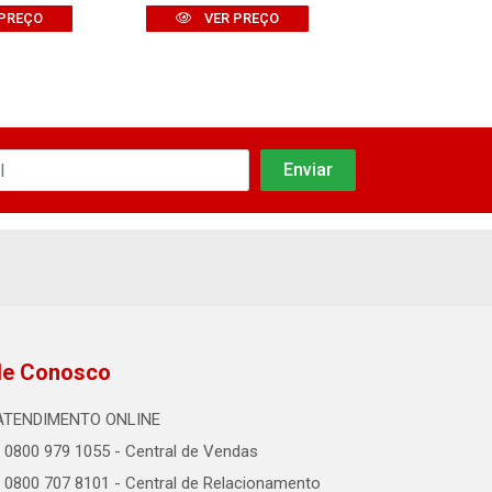
PREÇO
VER PREÇO
VER PR
le Conosco
ATENDIMENTO ONLINE
0800 979 1055 - Central de Vendas
0800 707 8101 - Central de Relacionamento