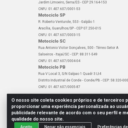
Jardim Limoeiro, Serra/ES - CEP 29.164-153
CNPJ: 01.407.607/0001-53
Motociclo SP
R. Roberto Venturole, 553 - Galpão 1
Aracília, Guarulhos/SP - CEP 07.250-015
CNPJ: 01.407.607/0003-15
Motociclo SC
Rua Antonio Victor Gonçalves, 500 - Térreo Setor A
Salseiros - Itajaí/SC - CEP: 88.311-549
CNPJ: 01.407.607/0004-04
Motociclo PB
Rua V Local 3, S/N Galpao 1 Quadr 3 Lt4
Distrito Industrial de Conde - Conde/PB - CEP: 58.320-00
CNPJ: 01.407.607/0005-87
O nosso site coleta cookies próprios e de terceiros 
proporcionar uma experiência personalizada ao usuár
publicidade relevante de acordo com o seu perfil e m
Motociclo - Rua Francisc
qualidade do nosso site.
Aceito
Negar não essenciais
Preferências de