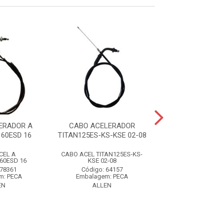
ERADOR A
CABO ACELERADOR
CABO ACELER
60ESD 16
TITAN125ES-KS-KSE 02-08
FAN/TITAN160
CEL A
CABO ACEL TITAN125ES-KS-
CABO ACEL
60ESD 16
KSE 02-08
FAN/TITAN160
 78361
Código: 64157
Código: 78
m: PECA
Embalagem: PECA
Embalagem: 
EN
ALLEN
ALLEN