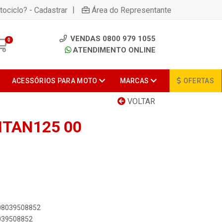
|
tociclo? - Cadastrar
Área do Representante
VENDAS 0800 979 1055
0
ATENDIMENTO ONLINE
ACESSÓRIOS PARA MOTO
MARCAS
OFERTAS
VOLTAR
ITAN125 00
908039508852
8039508852