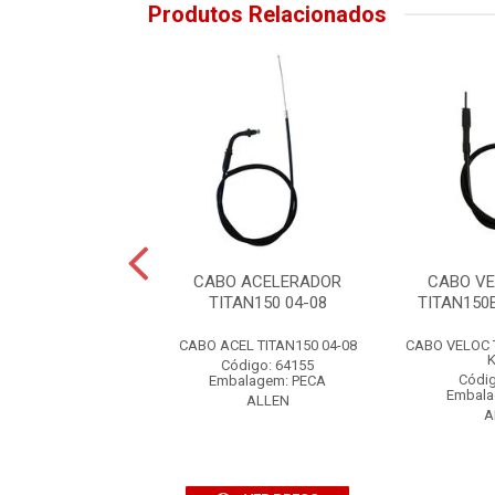
Produtos Relacionados
 EMBREAGEM
CABO ACELERADOR
CABO V
R/FAZER150 14
TITAN150 04-08
TITAN150
BO EMBREAG
CABO ACEL TITAN150 04-08
CABO VELOC 
R/FAZER150 14
K
Código: 64155
digo: 76092
Códig
Embalagem: PECA
alagem: PECA
Embala
ALLEN
ALLEN
A