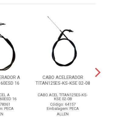
ERADOR A
CABO ACELERADOR
CABO ACELER
60ESD 16
TITAN125ES-KS-KSE 02-08
FAN/TITAN160
CEL A
CABO ACEL TITAN125ES-KS-
CABO ACEL
60ESD 16
KSE 02-08
FAN/TITAN160
 78361
Código: 64157
Código: 78
m: PECA
Embalagem: PECA
Embalagem: 
EN
ALLEN
ALLEN