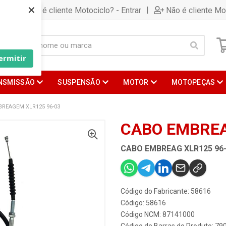
×
|
Já é cliente Motociclo? - Entrar
Não é cliente Mo
ermitir
NSMISSÃO
SUSPENSÃO
MOTOR
MOTOPEÇAS
REAGEM XLR125 96-03
CABO EMBREA
CABO EMBREAG XLR125 96
Código do Fabricante: 58616
Código: 58616
Código NCM: 87141000