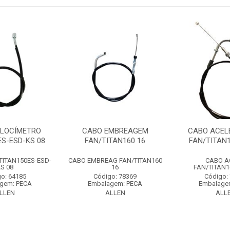
ELOCÍMETRO
CABO EMBREAGEM
CABO ACEL
ES-ESD-KS 08
FAN/TITAN160 16
FAN/TITAN1
TITAN150ES-ESD-
CABO EMBREAG FAN/TITAN160
CABO A
S 08
16
FAN/TITAN1
o: 64185
Código: 78369
Código:
gem: PECA
Embalagem: PECA
Embalage
LLEN
ALLEN
ALL