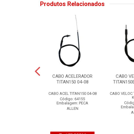
Produtos Relacionados
 EMBREAGEM
CABO ACELERADOR
CABO V
R/FAZER150 14
TITAN150 04-08
TITAN150
BO EMBREAG
CABO ACEL TITAN150 04-08
CABO VELOC 
R/FAZER150 14
K
Código: 64155
digo: 76092
Códig
Embalagem: PECA
alagem: PECA
Embala
ALLEN
ALLEN
A