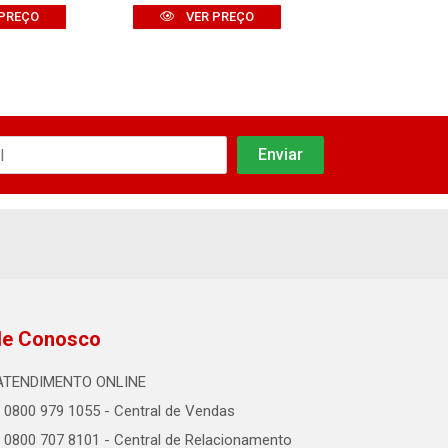
PREÇO
VER PREÇO
VER PR
le Conosco
ATENDIMENTO ONLINE
0800 979 1055 - Central de Vendas
0800 707 8101 - Central de Relacionamento