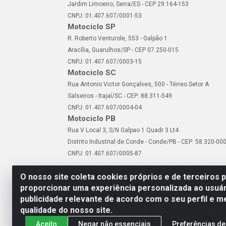
Jardim Limoeiro, Serra/ES - CEP 29.164-153
CNPJ: 01.407.607/0001-53
Motociclo SP
R. Roberto Venturole, 553 - Galpão 1
Aracília, Guarulhos/SP - CEP 07.250-015
CNPJ: 01.407.607/0003-15
Motociclo SC
Rua Antonio Victor Gonçalves, 500 - Térreo Setor A
Salseiros - Itajaí/SC - CEP: 88.311-549
CNPJ: 01.407.607/0004-04
Motociclo PB
Rua V Local 3, S/N Galpao 1 Quadr 3 Lt4
Distrito Industrial de Conde - Conde/PB - CEP: 58.320-00
CNPJ: 01.407.607/0005-87
O nosso site coleta cookies próprios e de terceiros 
proporcionar uma experiência personalizada ao usuár
publicidade relevante de acordo com o seu perfil e m
Motociclo - Rua Francisc
qualidade do nosso site.
Aceito
Negar não essenciais
Preferências de