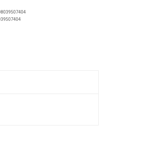
908039507404
8039507404