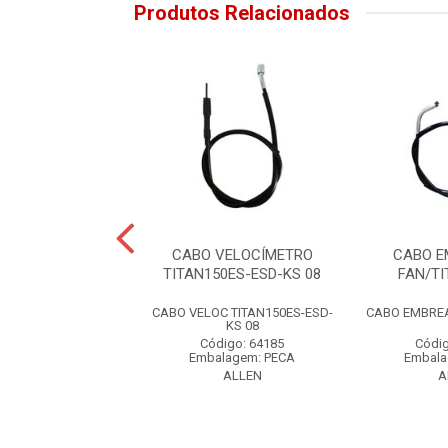
Produtos Relacionados
 VELOCÍMETRO
CABO VELOCÍMETRO
CABO 
OP110I 16
TITAN150ES-ESD-KS 08
FAN/TI
ELOC POP110I 16
CABO VELOC TITAN150ES-ESD-
CABO EMBREA
KS 08
digo: 77995
Código: 64185
Códig
alagem: PECA
Embalagem: PECA
Embala
ALLEN
ALLEN
A