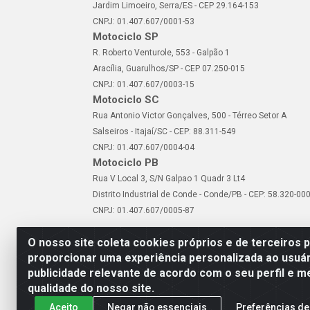
Jardim Limoeiro, Serra/ES - CEP 29.164-153
CNPJ: 01.407.607/0001-53
Motociclo SP
R. Roberto Venturole, 553 - Galpão 1
Aracília, Guarulhos/SP - CEP 07.250-015
CNPJ: 01.407.607/0003-15
Motociclo SC
Rua Antonio Victor Gonçalves, 500 - Térreo Setor A
Salseiros - Itajaí/SC - CEP: 88.311-549
CNPJ: 01.407.607/0004-04
Motociclo PB
Rua V Local 3, S/N Galpao 1 Quadr 3 Lt4
Distrito Industrial de Conde - Conde/PB - CEP: 58.320-00
CNPJ: 01.407.607/0005-87
O nosso site coleta cookies próprios e de terceiros 
proporcionar uma experiência personalizada ao usuár
publicidade relevante de acordo com o seu perfil e m
Motociclo - Rua Francisc
qualidade do nosso site.
Aceito
Negar não essenciais
Preferências de