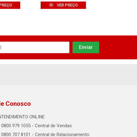
VER PR
PREÇO
VER PREÇO
le Conosco
ATENDIMENTO ONLINE
0800 979 1055 - Central de Vendas
0800 707 8101 - Central de Relacionamento