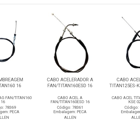
EMBREAGEM
CABO ACELERADOR A
CABO ACE
TAN160 16
FAN/TITAN160ESD 16
TITAN125ES-K
G FAN/TITAN160
CABO ACEL A
CABO ACEL TIT
16
FAN/TITAN160ESD 16
KSE 0
o: 78369
Código: 78361
Código:
gem: PECA
Embalagem: PECA
Embalage
LLEN
ALLEN
ALL