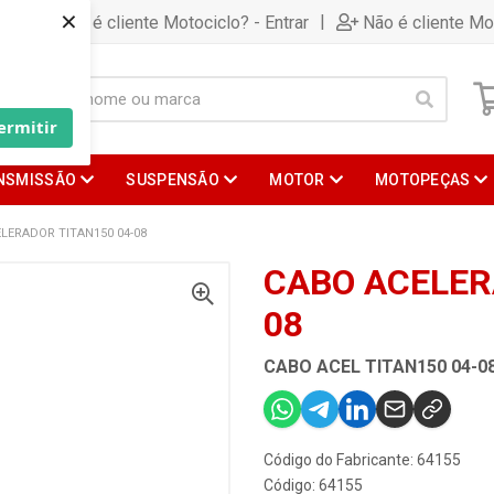
×
|
Já é cliente Motociclo? - Entrar
Não é cliente Mo
ermitir
NSMISSÃO
SUSPENSÃO
MOTOR
MOTOPEÇAS
LERADOR TITAN150 04-08
CABO ACELER
08
CABO ACEL TITAN150 04-0
Código do Fabricante: 64155
Código: 64155