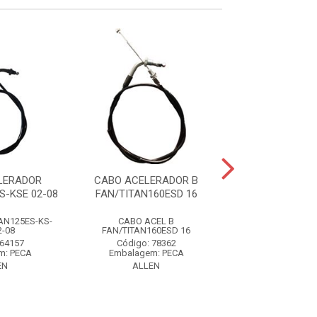
LERADOR
CABO ACELERADOR B
CABO VELOC
S-KSE 02-08
FAN/TITAN160ESD 16
BIZ125 06
AN125ES-KS-
CABO ACEL B
CABO VELOC BIZ1
2-08
FAN/TITAN160ESD 16
Código: 62
 64157
Código: 78362
Embalagem: 
m: PECA
Embalagem: PECA
ALLEN
EN
ALLEN