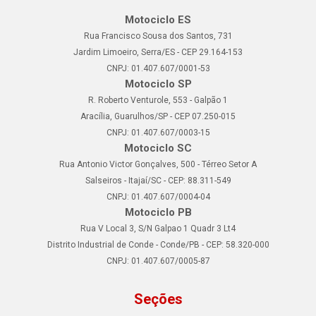
Motociclo ES
Rua Francisco Sousa dos Santos, 731
Jardim Limoeiro, Serra/ES - CEP 29.164-153
CNPJ: 01.407.607/0001-53
Motociclo SP
R. Roberto Venturole, 553 - Galpão 1
Aracília, Guarulhos/SP - CEP 07.250-015
CNPJ: 01.407.607/0003-15
Motociclo SC
Rua Antonio Victor Gonçalves, 500 - Térreo Setor A
Salseiros - Itajaí/SC - CEP: 88.311-549
CNPJ: 01.407.607/0004-04
Motociclo PB
Rua V Local 3, S/N Galpao 1 Quadr 3 Lt4
Distrito Industrial de Conde - Conde/PB - CEP: 58.320-000
CNPJ: 01.407.607/0005-87
Seções