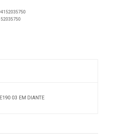
894152035750
4152035750
E190 03 EM DIANTE