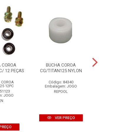
A COROA
BUCHA COROA
BUCHA QUADRO 
C/ 12 PEÇAS
CG/TITAN125 NYLON
FACTOR/FAZER15
PEÇAS
A COROA
Código: 84340
BUCHA Q EL
25 12PC
Embalagem: JOGO
FACTOR/FAZER15
 51123
REPOOL
Código: 81
m: JOGO
Embalagem: 
EN
DANIDRE
VER PREÇO
PREÇO
VER PR