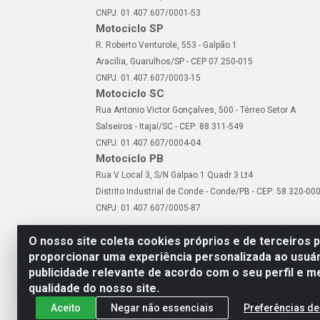
CNPJ: 01.407.607/0001-53
Motociclo SP
R. Roberto Venturole, 553 - Galpão 1
Aracília, Guarulhos/SP - CEP 07.250-015
CNPJ: 01.407.607/0003-15
Motociclo SC
Rua Antonio Victor Gonçalves, 500 - Térreo Setor A
Salseiros - Itajaí/SC - CEP: 88.311-549
CNPJ: 01.407.607/0004-04
Motociclo PB
Rua V Local 3, S/N Galpao 1 Quadr 3 Lt4
Distrito Industrial de Conde - Conde/PB - CEP: 58.320-00
CNPJ: 01.407.607/0005-87
O nosso site coleta cookies próprios e de terceiros 
proporcionar uma experiência personalizada ao usuár
publicidade relevante de acordo com o seu perfil e m
Motociclo - Rua Francisc
qualidade do nosso site.
Aceito
Negar não essenciais
Preferências de