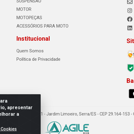
SUSPENSÃO
MOTOR
MOTOPEÇAS
ACESSÓRIOS PARA MOTO
Institucional
Si
Quem Somos
Política de Privacidade
Ba
0
para
io, apresentar
elhorar a
o Sousa dos Santos, 731 - Jardim Limoeiro, Serra/ES - CEP 29.164-153 
 Cookies