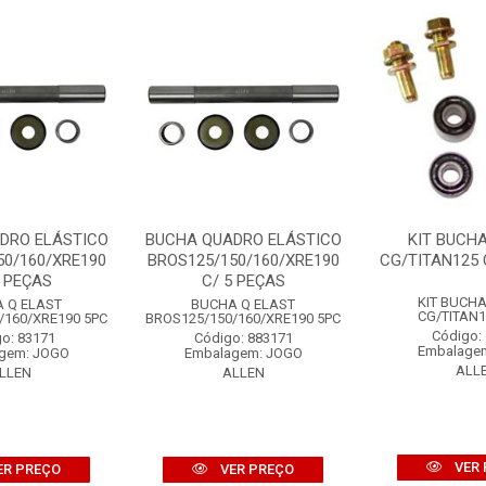
DRO ELÁSTICO
BUCHA QUADRO ELÁSTICO
KIT BUCH
50/160/XRE190
BROS125/150/160/XRE190
CG/TITAN125 
5 PEÇAS
C/ 5 PEÇAS
KIT BUCH
 Q ELAST
BUCHA Q ELAST
CG/TITAN1
/160/XRE190 5PC
BROS125/150/160/XRE190 5PC
Código:
o: 83171
Código: 883171
Embalage
gem: JOGO
Embalagem: JOGO
ALL
LLEN
ALLEN
VER 
ER PREÇO
VER PREÇO