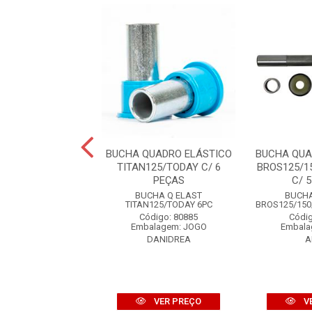
BUCHA COROA
BUCHA QUADRO ELÁSTICO
BUCHA QUA
125 C/ 12 PEÇAS
TITAN125/TODAY C/ 6
BROS125/1
PEÇAS
C/ 
 BUCHA COROA
BUCHA Q ELAST
BUCHA
ITAN125 12PC
TITAN125/TODAY 6PC
BROS125/150
digo: 851123
Código: 80885
Códig
alagem: JOGO
Embalagem: JOGO
Embala
ALLEN
DANIDREA
A
VER PREÇO
VER PREÇO
V