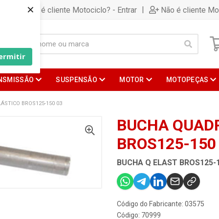
×
|
Já é cliente Motociclo? - Entrar
Não é cliente Mo
ermitir
NSMISSÃO
SUSPENSÃO
MOTOR
MOTOPEÇAS
ÁSTICO BROS125-150 03
BUCHA QUADR
BROS125-150
BUCHA Q ELAST BROS125-1
Código do Fabricante: 03575
Código: 70999