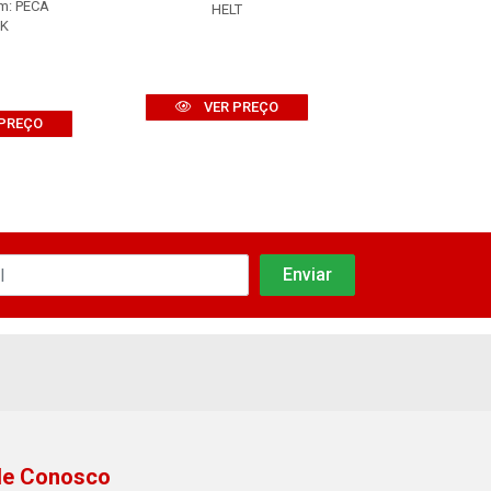
m: PECA
Embalagem: 
HELT
K
TORK
VER PREÇO
PREÇO
VER PR
le Conosco