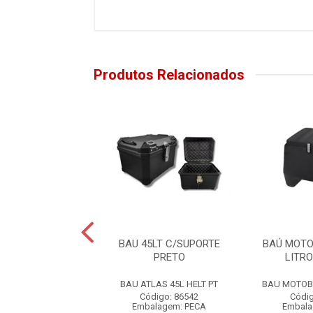
Produtos Relacionados
VI MONOLOCK 45
BAU 45LT C/SUPORTE
BAÚ MOTO
PRETO C/ LENTE
PRETO
LITR
ERMELHO
BAU ATLAS 45L HELT PT
BAU MOTOBO
 MONOLOCK 45L PT
/LENTE VM
Código: 86542
Códig
Embalagem: PECA
Embala
ódigo: 8777