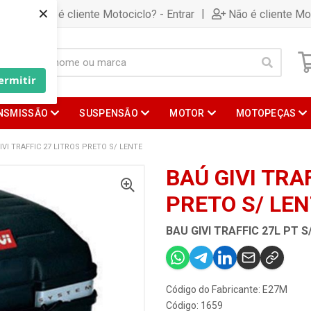
×
|
Já é cliente Motociclo? - Entrar
Não é cliente Mo
ermitir
NSMISSÃO
SUSPENSÃO
MOTOR
MOTOPEÇAS
IVI TRAFFIC 27 LITROS PRETO S/ LENTE
BAÚ GIVI TRA
PRETO S/ LE
BAU GIVI TRAFFIC 27L PT 
Código do Fabricante: E27M
Código: 1659