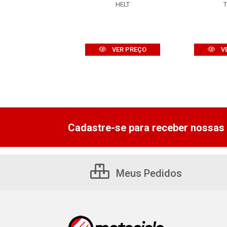
alagem: PECA
HELT
GIVI
VER PREÇO
V
VER PREÇO
Cadastre-se para receber nossas 
Meus Pedidos