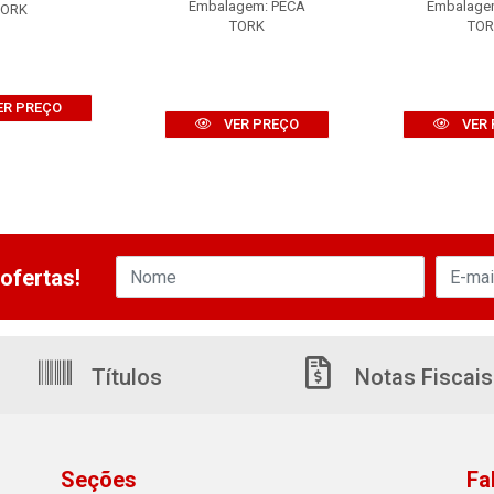
Embalagem: PECA
Embalage
TORK
TORK
TOR
ER PREÇO
VER PREÇO
VER 
ofertas!
Títulos
Notas Fiscais
Seções
Fa