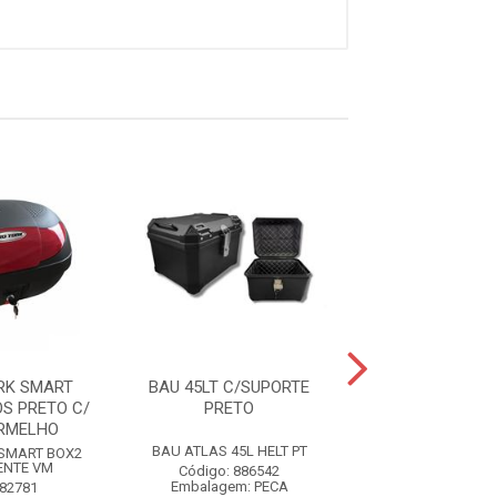
RK SMART
BAU 45LT C/SUPORTE
BAÚ PROTORK
OS PRETO C/
PRETO
BOX4 35 LITROS
ERMELHO
LENTE VER
BAU ATLAS 45L HELT PT
SMART BOX2
BAU PROTORK SM
LENTE VM
35L PT C/LE
Código: 886542
Embalagem: PECA
 82781
Código: 83