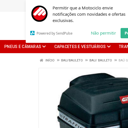
Permitir que a Motociclo envie
notificações com novidades e ofertas
exclusivas.
Não permitir
P
Powered by SendPulse
PNEUS E CÂMARAS
CAPACETES E VESTUÁRIOS
TRA
INÍCIO
BAU/BAULETO
BAU/ BAULETO
BAÚ G