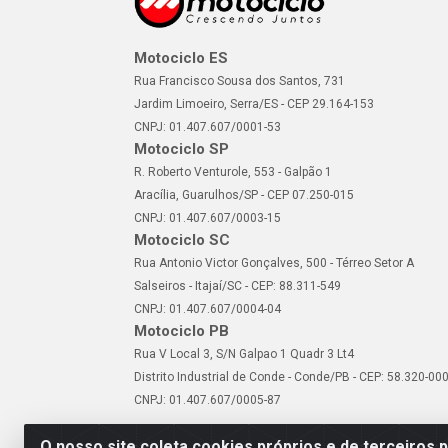
Motociclo ES
Rua Francisco Sousa dos Santos, 731
Jardim Limoeiro, Serra/ES - CEP 29.164-153
CNPJ: 01.407.607/0001-53
Motociclo SP
R. Roberto Venturole, 553 - Galpão 1
Aracília, Guarulhos/SP - CEP 07.250-015
CNPJ: 01.407.607/0003-15
Motociclo SC
Rua Antonio Victor Gonçalves, 500 - Térreo Setor A
Salseiros - Itajaí/SC - CEP: 88.311-549
CNPJ: 01.407.607/0004-04
Motociclo PB
Rua V Local 3, S/N Galpao 1 Quadr 3 Lt4
Distrito Industrial de Conde - Conde/PB - CEP: 58.320-00
CNPJ: 01.407.607/0005-87
O nosso site coleta cookies próprios e de terceiros 