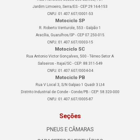
Jardim Limoeiro, Serra/ES - CEP 29.164-153
CNPJ: 01.407.607/0001-53
Motociclo SP
R. Roberto Venturole, 553 - Galpão 1
Aracília, Guarulhos/SP - CEP 07.250-015
CNPJ: 01.407.607/0003-15
Motociclo SC
Rua Antonio Victor Gonçalves, 500 - Térreo Setor A
Salseiros - Itajaí/SC - CEP: 88.311-549
CNPJ: 01.407.607/0004-04
Motociclo PB
Rua V Local 3, S/N Galpao 1 Quadr 3 Lt4
Distrito Industrial de Conde - Conde/PB - CEP: 58.320-000
CNPJ: 01.407.607/0005-87
Seções
PNEUS E CÂMARAS