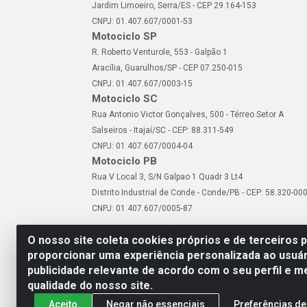
Jardim Limoeiro, Serra/ES - CEP 29.164-153
CNPJ: 01.407.607/0001-53
Motociclo SP
R. Roberto Venturole, 553 - Galpão 1
Aracília, Guarulhos/SP - CEP 07.250-015
CNPJ: 01.407.607/0003-15
Motociclo SC
Rua Antonio Victor Gonçalves, 500 - Térreo Setor A
Salseiros - Itajaí/SC - CEP: 88.311-549
CNPJ: 01.407.607/0004-04
Motociclo PB
Rua V Local 3, S/N Galpao 1 Quadr 3 Lt4
Distrito Industrial de Conde - Conde/PB - CEP: 58.320-00
CNPJ: 01.407.607/0005-87
O nosso site coleta cookies próprios e de terceiros 
proporcionar uma experiência personalizada ao usuár
publicidade relevante de acordo com o seu perfil e m
Motociclo - Rua Francisc
qualidade do nosso site.
Aceito
Negar não essenciais
Preferências de