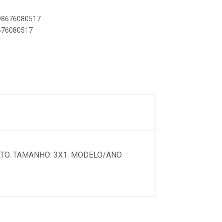
898676080517
8676080517
ETO. TAMANHO: 3X1. MODELO/ANO