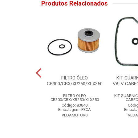
Produtos Relacionados
L MAGUEIRA
FILTRO ÓLEO
KIT GUAR
DOR SUPERIOR
CB300/CBX/XR250/XLX350
VALV CABE
250F 9,5X2
FILTRO OLEO
KIT GUARNI
GUEIRA RADIADOR
CB300/CBX/XR250/XLX350
CABEC
 CB250F 9,5X2
Código: 83840
Códig
digo: 85827
Embalagem: PECA
Embala
alagem: PECA
VEDAMOTORS
VED
NTROL SEALS