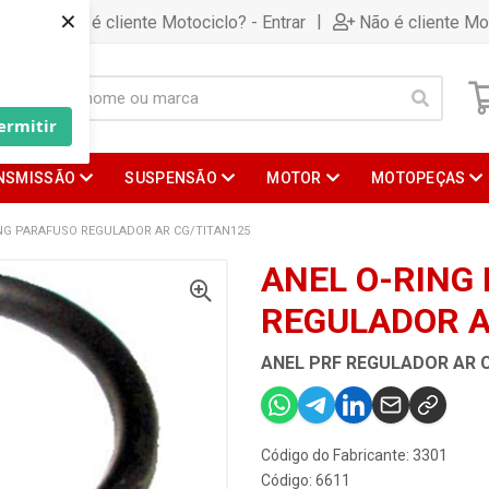
×
|
Já é cliente Motociclo? - Entrar
Não é cliente Mo
ermitir
NSMISSÃO
SUSPENSÃO
MOTOR
MOTOPEÇAS
ING PARAFUSO REGULADOR AR CG/TITAN125
ANEL O-RING
REGULADOR A
ANEL PRF REGULADOR AR 
Código do Fabricante: 3301
Código: 6611