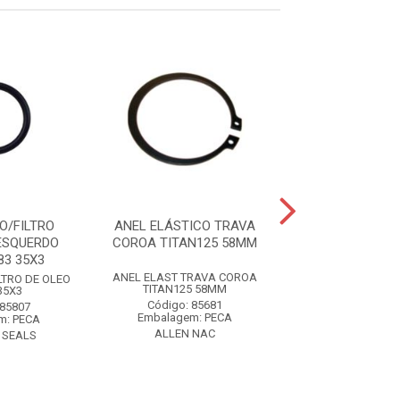
O/FILTRO
ANEL ELÁSTICO TRAVA
ANEL BRAÇO OS
ESQUERDO
COROA TITAN125 58MM
CG/ML 17X
83 35X3
ANEL ELAST TRAVA COROA
ANEL BRACO OS
LTRO DE OLEO
TITAN125 58MM
CG/ML 17X
35X3
Código: 85681
Código: 83
 85807
Embalagem: PECA
Embalagem: 
m: PECA
ALLEN NAC
CONTROL S
 SEALS