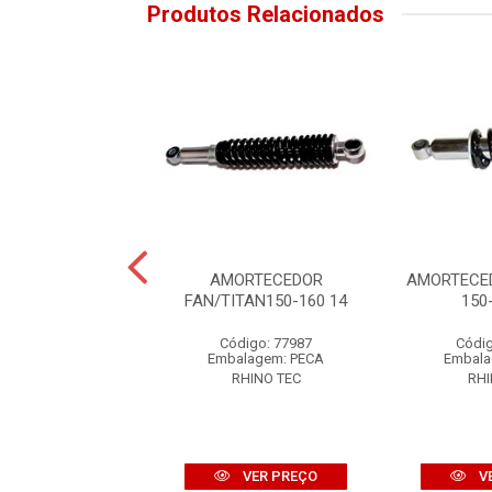
Produtos Relacionados
CEDOR BROS125-
AMORTECEDOR
AMORTECE
50-160 03
FAN/TITAN150-160 14
150
digo: 872246
Código: 77987
Códig
alagem: PECA
Embalagem: PECA
Embala
RHINO TEC
RHINO TEC
RHI
VER PREÇO
VER PREÇO
V