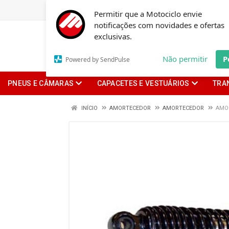
Permitir que a Motociclo envie
notificações com novidades e ofertas
exclusivas.
Não permitir
P
Powered by SendPulse
PNEUS E CÂMARAS
CAPACETES E VESTUÁRIOS
TRA
INÍCIO
AMORTECEDOR
AMORTECEDOR
AMOR