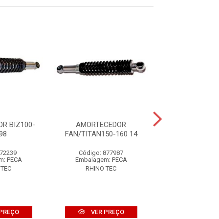
R BIZ100-
AMORTECEDOR
AMORTECE
98
FAN/TITAN150-160 14
FACTOR/FAZER1
MOLA VERM
 72239
Código: 877987
AMORTECE
m: PECA
Embalagem: PECA
FACTOR/FAZER150 
VM
 TEC
RHINO TEC
Código: 76
Embalagem: 
RHINO TE
PREÇO
VER PREÇO