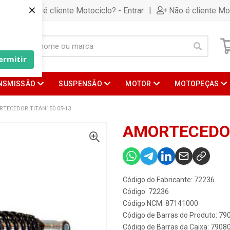
×
|
Já é cliente Motociclo? - Entrar
Não é cliente Mo
ermitir
NSMISSÃO
SUSPENSÃO
MOTOR
MOTOPEÇAS
TECEDOR TITAN150 05-13
AMORTECEDOR
Código do Fabricante: 72236
Código: 72236
Código NCM: 87141000
Código de Barras do Produto: 7
Código de Barras da Caixa: 790