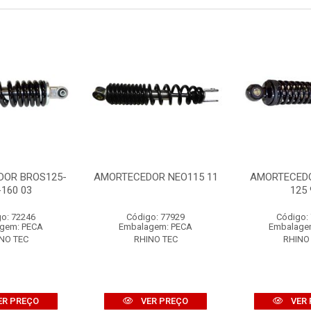
DOR BROS125-
AMORTECEDOR NEO115 11
AMORTECEDO
-160 03
125 
o: 72246
Código: 77929
Código:
gem: PECA
Embalagem: PECA
Embalage
NO TEC
RHINO TEC
RHINO
ER PREÇO
VER PREÇO
VER 