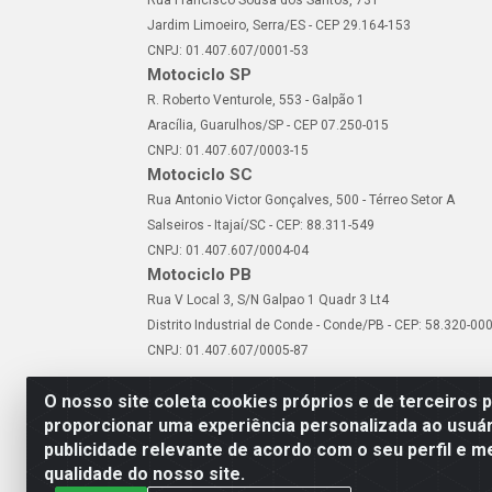
Rua Francisco Sousa dos Santos, 731
Jardim Limoeiro, Serra/ES - CEP 29.164-153
CNPJ: 01.407.607/0001-53
Motociclo SP
R. Roberto Venturole, 553 - Galpão 1
Aracília, Guarulhos/SP - CEP 07.250-015
CNPJ: 01.407.607/0003-15
Motociclo SC
Rua Antonio Victor Gonçalves, 500 - Térreo Setor A
Salseiros - Itajaí/SC - CEP: 88.311-549
CNPJ: 01.407.607/0004-04
Motociclo PB
Rua V Local 3, S/N Galpao 1 Quadr 3 Lt4
Distrito Industrial de Conde - Conde/PB - CEP: 58.320-00
CNPJ: 01.407.607/0005-87
O nosso site coleta cookies próprios e de terceiros 
proporcionar uma experiência personalizada ao usuár
publicidade relevante de acordo com o seu perfil e m
Motociclo - Rua Francisc
qualidade do nosso site.