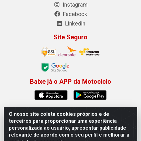
Instagram
Facebook
Linkedin
Site Seguro
Baixe já o APP da Motociclo
O nosso site coleta cookies próprios e de
Motociclo - Rua Francisco Sousa dos Santos, 731 -
terceiros para proporcionar uma experiência
Jardim Limoeiro, Serra/ES - CEP 29.164-153 - CNPJ
personalizada ao usuário, apresentar publicidade
01.407.607/0001-53
relevante de acordo com o seu perfil e melhorar a
×
Permitir que a Motociclo envie notificações com