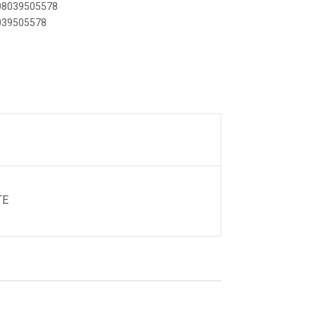
908039505578
8039505578
TE