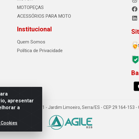
MOTOPEÇAS
ACESSÓRIOS PARA MOTO
Institucional
Si
Quem Somos
Política de Privacidade
Ba
0
para
io, apresentar
elhorar a
o Sousa dos Santos, 731 - Jardim Limoeiro, Serra/ES - CEP 29.164-153 
 Cookies