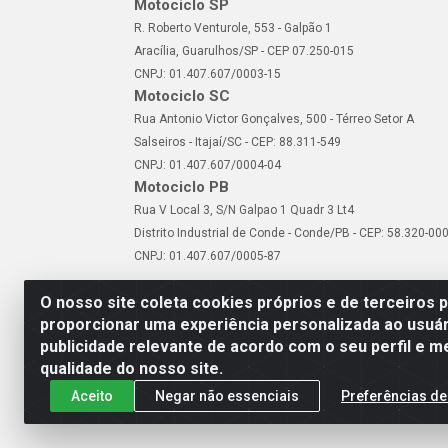
Motociclo SP
R. Roberto Venturole, 553 - Galpão 1
Aracília, Guarulhos/SP - CEP 07.250-015
CNPJ: 01.407.607/0003-15
Motociclo SC
Rua Antonio Victor Gonçalves, 500 - Térreo Setor A
Salseiros - Itajaí/SC - CEP: 88.311-549
CNPJ: 01.407.607/0004-04
Motociclo PB
Rua V Local 3, S/N Galpao 1 Quadr 3 Lt4
Distrito Industrial de Conde - Conde/PB - CEP: 58.320-00
CNPJ: 01.407.607/0005-87
O nosso site coleta cookies próprios e de terceiros 
proporcionar uma experiência personalizada ao usuár
publicidade relevante de acordo com o seu perfil e m
Motociclo - Rua Francisc
qualidade do nosso site.
Aceito
Negar não essenciais
Preferências de