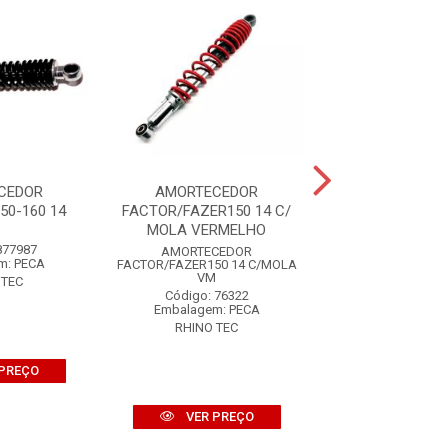
CEDOR
AMORTECEDOR
AMORTECE
50-160 14
FACTOR/FAZER150 14 C/
FACTOR/FAZER1
MOLA VERMELHO
MOLA AMA
877987
AMORTECEDOR
AMORTECE
m: PECA
FACTOR/FAZER150 14 C/MOLA
FACTOR/FAZER150 
VM
AM
 TEC
Código: 76322
Código: 76
Embalagem: PECA
Embalagem: 
RHINO TEC
RHINO TE
PREÇO
VER PREÇO
VER PR