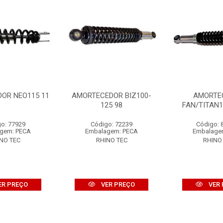
OR NEO115 11
AMORTECEDOR BIZ100-
AMORTE
125 98
FAN/TITAN1
o: 77929
Código: 72239
Código: 
gem: PECA
Embalagem: PECA
Embalage
NO TEC
RHINO TEC
RHINO
ER PREÇO
VER PREÇO
VER 