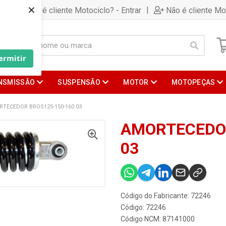
×
|
Já é cliente Motociclo? - Entrar
Não é cliente Mo
ermitir
NSMISSÃO
SUSPENSÃO
MOTOR
MOTOPEÇAS
TECEDOR BROS125-150-160 03
AMORTECEDOR
03
Código do Fabricante: 72246
Código: 72246
Código NCM: 87141000