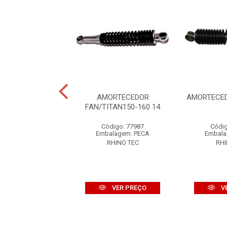
CEDOR BROS125-
AMORTECEDOR
AMORTECED
50-160 03
FAN/TITAN150-160 14
digo: 872246
Código: 77987
Códig
alagem: PECA
Embalagem: PECA
Embala
RHINO TEC
RHINO TEC
RHI
VER PREÇO
VER PREÇO
V